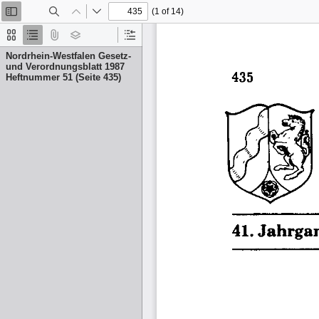
(1 of 14)
Toggle
Find
Previous
Next
Sidebar
Thumbnails
Document
Attachments
Layers
Current
Outline
Outline
Nordrhein-Westfalen Gesetz-
Item
und Verordnungsblatt 1987
Heftnummer 51 (Seite 435)