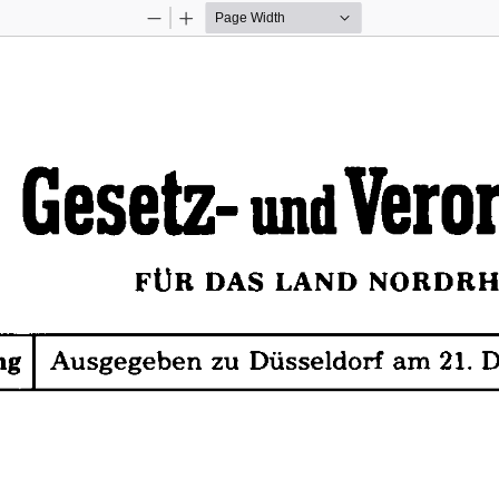
Zoom
Zoom
Out
In