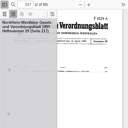
(1 of 30)
Toggle
Find
Zoom
Zoom
To
Sidebar
Out
In
Thumbnails
Document
Attachments
Layers
Current
Outline
Outline
Nordrhein-Westfalen Gesetz-
Item
und Verordnungsblatt 1995
Heftnummer 29 (Seite 217)