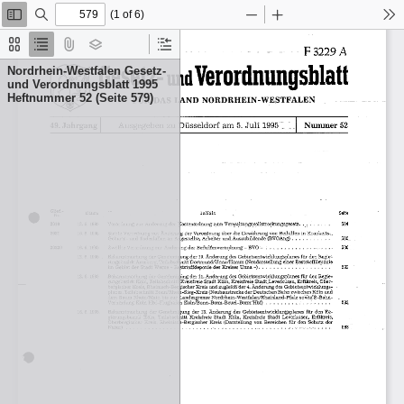
(1 of 6)
Toggle
Find
Zoom
Zoom
To
Sidebar
Out
In
Thumbnails
Document
Attachments
Layers
Current
Outline
Outline
Nordrhein-Westfalen Gesetz-
Item
und Verordnungsblatt 1995
Heftnummer 52 (Seite 579)