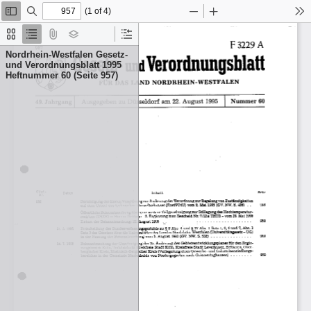
(1 of 4)
Toggle
Find
Zoom
Zoom
To
Sidebar
Out
In
Thumbnails
Document
Attachments
Layers
Current
Outline
Outline
Nordrhein-Westfalen Gesetz-
Item
und Verordnungsblatt 1995
Heftnummer 60 (Seite 957)