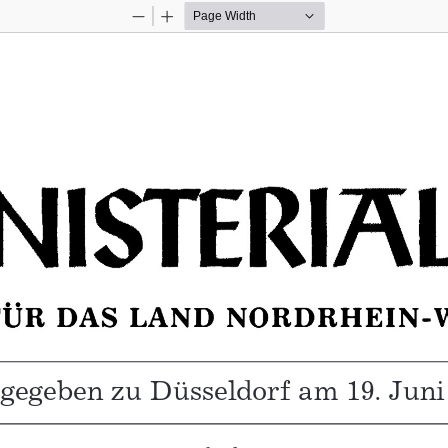
Zoom
Zoom
Out
In
tt für das Land Nordrhein-Westfalen – Nr. 13 vom 19. Jun
gegeben zu Düsseldorf am 19. Juni