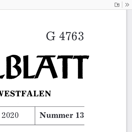
Downloa
To
G 4763303
303
i 2020
 2020
Nummer 13