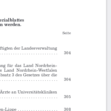
rialblattes
n werden.
Seite
äftigten der Landesverwaltung 
. . . . . . .
 . . . . . . . . . . . . . . . . . . . 
304
ng  für  das  Land  Nordrhein-
as  Land  Nordrhein-Westfalen  
satz 3 des Gesetzes über die 
. . . . . . . . . . . . . . . . . . . 
304
rzte an Universitätskliniken 
. . . . . . . . . . . .
 . . . . . . . . . . . . 
305
 . . . . . . . . . . . . . . . . 
308