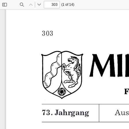
(1 of 14)
Toggle
Find
Previous
Next
Sidebar
Ministerialbla
73. Jahrgang
Aus