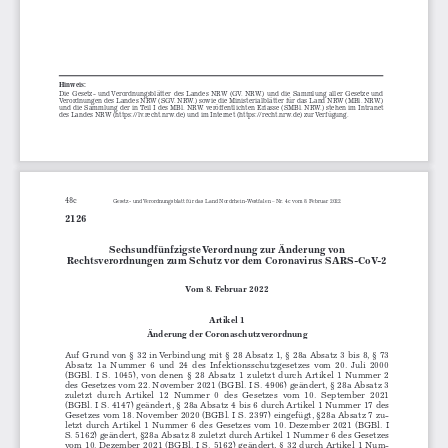
Hinweis:
Die  Gesetz-  und Verordnungsblätter  des  Landes  NRW  (GV.  NRW.)  und  die  Sammlung  aller  Gesetze  und  
Verordnungen des Landes NRW (SGV. NRW.) sowie die Ministerialblätter für das Land NRW (MBl. NRW.) 
und die Sammlung der in Teil I des MBl. NRW. veröffentlichten Erlasse (SMBl. NRW.) stehen im Intranet 
des Landes NRW (https://lv.recht.nrw.de) und im Internet (https://recht.nrw.de) zur Verfügung.
Gesetz- und Verordnungsblatt für das Land Nordrhein-Westfalen – Nr. 4c vom 8. Februar 202248c
2126
Sechsundfünfzigste Verordnung zur Änderung von 
Rechtsverordnungen zum Schutz vor dem Coronavirus SARS-CoV-2
Vom 8. Februar 2022
Artikel 1
Änderung der Coronaschutzverordnung
Auf Grund von § 32 in Verbindung mit § 28 Absatz 1, § 28a Absatz 3 bis 8, § 73 
Absatz  1a  Nummer  6  und  24  des  Infektionsschutzgesetzes  vom  20.  Juli  2000  
(BGBl.  I  S.  1045),  von  denen  §  28  Absatz  1  zuletzt  durch  Artikel  1  Nummer  2  
des Gesetzes vom 22. November 2021 (BGBl. I S. 4906) geändert, § 28a Absatz 3 
zuletzt  durch  Artikel  12  Nummer  0  des  Gesetzes  vom  10.  September  2021  
(BGBl. I S. 4147) geändert, § 28a Absatz 4 bis 6 durch Artikel 1 Nummer 17 des 
Gesetzes vom 18. November 2020 (BGBl. I S. 2397) eingefügt, §28a Absatz 7 zu-
letzt  durch Artikel  1  Nummer  6  des  Gesetzes  vom  10.  Dezember  2021  (BGBl.  I  
S. 5162) geändert, §28a Absatz 8 zuletzt durch Artikel 1 Nummer 6 des Gesetzes 
vom 10. Dezember 2021 (BGBl. I S. 5162) geändert, § 32 durch Artikel 1 Num-