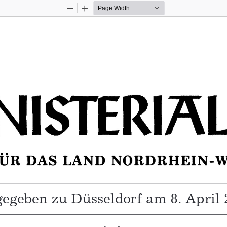
Zoom
Zoom
Out
In
tt für das Land Nordrhein-Westfalen – Nr. 13 vom 8. April
egeben zu Düsseldorf am 8. April 