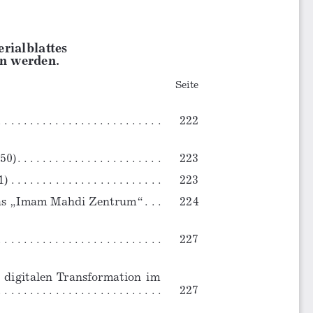
rialblattes
n werden.
Seite
. . . . . . . . . . . . . . . .
 . . . 
222
. . . . . . . . . . . . . . . . . 
. 
223
 . . . . . . . . . . . . . . . . . 
223
as „Imam Mahdi Zentrum“ . . . 
224
 . . . . . . . . . . . . . . 
. . . . . . 
227
 digitalen Transformation  im  
. . . . . . . . . . . . . . . . . . . 
22
7