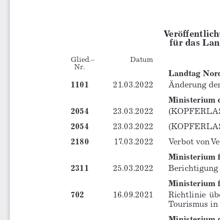
Veröffentlic
für das La
Glied.– 
Datum 
  Nr.
Landtag Nord
1101
21.03.2022 
Änderung der Ha
Ministerium 
2054
23.03.2022 
(KOPFERLASS) – 
2054
23.03.2022 
(KOPFERLASS) – 
2180
17.03.2022 
Verbot von Ve
Ministerium 
2311
25.03.2022 
Berichtigung des
Ministerium f
702
16.09.2021 
Richtlinie  ü
Tourismus in Nor
Ministerium 