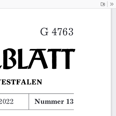
Downloa
To
G 4763221
221
 2022
2022
Nummer 13