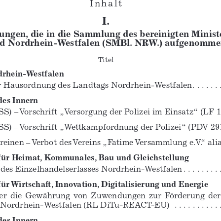
I n h a l t 
I.
hungen, die in die Sammlung des bereinigten Ministe
nd Nordrhein-Westfalen (SMBl. NRW.) aufgenomme
Titel 
rhein-Westfalen 
usordnung des Landtags Nordrhein-Westfalen . . . . . . . . . . . . . 
des Innern 
Vorschrift „Versorgung der Polizei im Einsatz“ (LF 150) . . . . . 
Vorschrift „Wettkampfordnung der Polizei“ (PDV 291) . . . . . . .
reinen – Verbot des Vereins „Fatime Versammlung e.V.“ ali
für Heimat, Kommunales, Bau und Gleichstellung 
 Einzelhandelserlasses Nordrhein-Westfalen . . . . . . . . . . . . . .
ür Wirtschaft, Innovation, Digitalisierung und Energie 
ber  die  Gewährung  von  Zuwendungen  zur  Förderung  der 
drhein-Westfalen (RL DiTu-REACT-EU)  . . . . . . . . . . . . . . . . . 
des Innern 