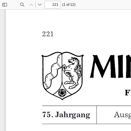
(1 of 12)
Toggle
Find
Previous
Next
Sidebar
Ministerialbla
75. Jahrgang
Ausg