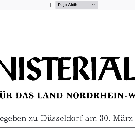
Zoom
Zoom
Out
In
tt für das Land Nordrhein-Westfalen – Nr. 10 vom 30. Mär
egeben zu Düsseldorf am 30. März