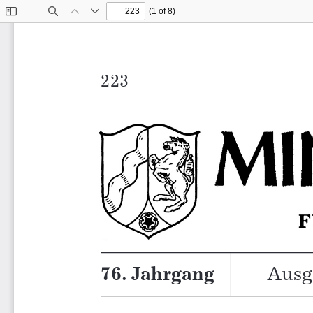
(1 of 8)
Toggle
Find
Previous
Next
Sidebar
Ministerialbla
76. Jahrgang
Ausg