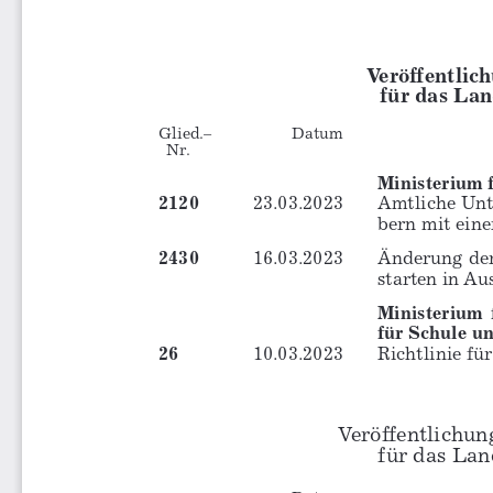
Veröffentlic
für das La
Glied.– 
Datum 
  Nr.
Ministerium f
2120
23.03.2023 
Amtliche Un
bern mit einer HIV-
2430
16.03.2023 
Änderung der
starten in  
Ausbi
Ministerium  f
für Schule u
26
10.03.2023 
Richtlinie fü
Veröffentlichung
für das La