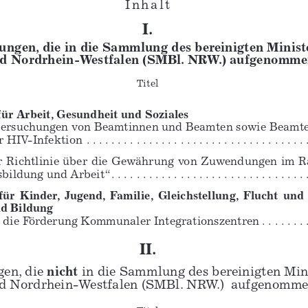
I n h a l t 
I.
hungen, die in die Sammlung des bereinigten Ministe
nd Nordrhein-Westfalen (SMBl. NRW.) aufgenomme
Titel 
ür Arbeit, Gesundheit und Soziales
tersuchungen von Beamtinnen und Beamten sowie Beamt
Infektion . . . . . . . . . . . . . . . . . . . . . . . . . . . . . . . . . . . . . 
 Richtlinie über die Gewährung von Zuwendungen im Ra
ldung und Arbeit“ . . . . . . . . . . . . . . . . . . . . . . . . . . . . . . . . . .
ür  Kinder,  Jugend,  Familie,  Gleichstellung,  Flucht  und
nd Bildung
r die Förderung  
Kommunaler  
Integrationszentren . . . . . . . . . . . 
II.
en, die 
nicht
 in die Sammlung des bereinigten Mini
nd Nordrhein-Westfalen (SMBl. NRW.)  aufgenomme