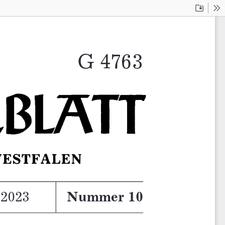
Downloa
To
G 4763223
223
z 2023
 2023
Nummer 10