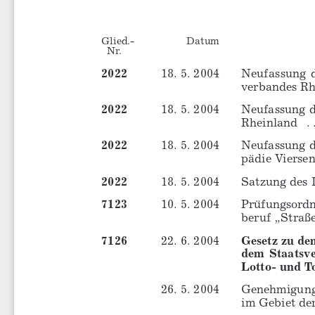
Glied.-
Datum
Nr.
2022
18. 5. 2004
Neufassung  d
verbandes Rh
2022
18. 5. 2004
Neufassung d
Rheinland
 . 
2022
18. 5. 2004
Neufassung d
pädie Vierse
2022
18. 5. 2004
Satzung des 
7123
10. 5. 2004
Prüfungsordnu
beruf „Straßenwärt
7126
22. 6. 2004
Gesetz zu de
dem  Staatsve
Lotto- und T
26. 5. 2004
Genehmigung 
im Gebiet der Stad