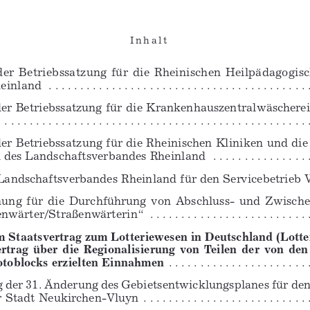
I n h a l t 
er  Betriebssatzung  für  die  Rheinischen  Heilpädagogis
einland
 . . . . . . . . . . . . . . . . . . . . . . . . . . . . . . . . . . . . . . . . . 
er Betriebssatzung für die Krankenhauszentralwäschere
. . . . . . . . . . . . . . . . . . . . . . . . . . . . . . . . . . . . . . . . . . . . . . . . . 
er Betriebssatzung für die Rheinischen Kliniken und die
n des Landschaftsverbandes Rheinland
 . . . . . . . . . . . . . . . 
Landschaftsverbandes Rheinland für den Servicebetrieb 
ng  für  die  Durchführung  von  Abschluss-  und  Zwisch
er/Straßenwärterin“  . . . . . . . . . . . . . . . . . . . . . . . . . . . . . 
m Staatsvertrag zum Lotteriewesen in Deutschland (Lotte
rtrag  über  die  Regionalisierung  von  Teilen  der  von  d
otoblocks erzielten Einnahmen
 . . . . . . . . . . . . . . . . . . . . . . 
der 31. Änderung des Gebietsentwicklungsplanes für den
t Neukirchen-Vluyn  . . . . . . . . . . . . . . . . . . . . . . . . . . . . . .