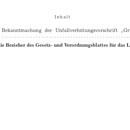
I n h a l t 
Bekanntmachung 
der 
Unfallverhütungsvorschrift 
„Gr
 . . . . . . . . . . . . . . . . . . . . . . . . . . . . . . . . . . . . . . . . . . . . . 
die Bezieher des Gesetz- und Verordnungsblattes für das