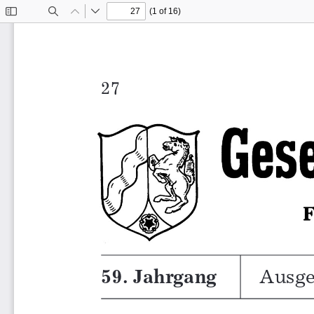
(1 of 16)
Toggle
Find
Previous
Next
Sidebar
Ausge
59. Jahrgang