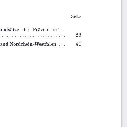
Seite
undsätze 
der 
Prävention“ 
–
. . . . . . . . 
. . . . . . . . . . . . . . . . .
28
 Land Nordrhein-Westfalen
 . . .
41