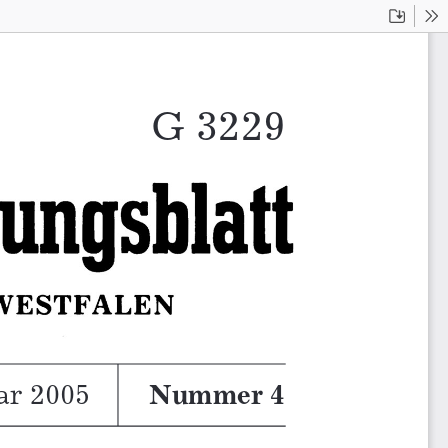
Downloa
To
G 322927
ar 2005
Nummer 4