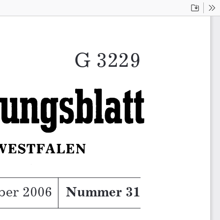
Downloa
To
G 3229
ber 2006
Nummer 31