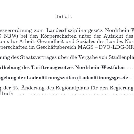
I n h a l t  
sverordnung  zum  Landesdisziplinargesetz  Nordrhein-We
G  NRW)  bei  den  Körperschaften  unter  der  Aufsicht  des
iums für Arbeit, Gesundheit und Soziales des Landes N
schaften im Geschäftsbereich MAGS – DVO-LDG-NRW)  . . . . . . 
 des Staatsvertrages über die Vergabe von Studienplätzen . . . .
ufhebung des Tariftreuegesetzes Nordrhein-Westfalen
  . . 
egelung der Ladenöffnungszeiten (Ladenöffnungsgesetz
der  45.  Änderung  des  Regionalplans  für  den  Regierungs
 . . . . . . . . . . . . . . . . . . . . . . . . . . . . . . . . . . . . . . . . . . . .