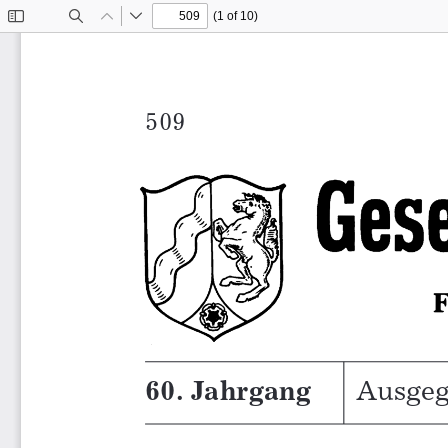
(1 of 10)
Toggle
Find
Previous
Next
Sidebar
509
60. Jahrgang
Ausgeg