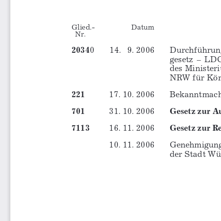
Glied.- 
Datum 
  Nr.
2034
0  
14.   9. 2006    
Durchführung
gesetz  –  LD
des Minister
NRW für Körper
221
17. 10. 2006    
Bekanntmachung
701
31. 10. 2006    
Gesetz zur A
7113
16. 11. 2006    
Gesetz zur R
10. 11. 2006  
Genehmigung  
der Stadt Wülfrath  