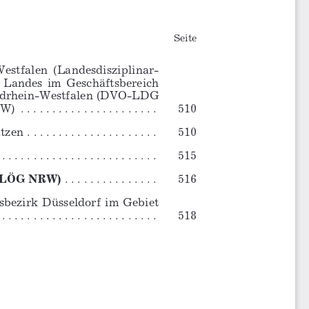
S 
eite
stfalen  (Landesdisziplinar-
  Landes  im  Geschäftsbereich  
ordrhein-Westfalen (DVO-LDG 
. . . . . . . . . . . . . . . .  
510 
 . . . . . . . . . . . . . . . 
. .  
510 
. . . . . . . . . . . . . . . . . . . . . . . . . .  
515 
 – LÖG NRW)
 . . . . . . . . . . . . . . .  
516 
bezirk  Düsseldorf  im  Gebiet  
 . . . . . . . . . 
. . . . . . . . . . . . . . .  
518 