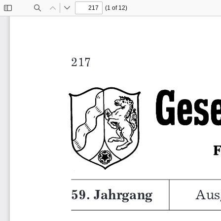
(1 of 12)
Toggle
Find
Previous
Next
Sidebar
Aus
59. Jahrgang