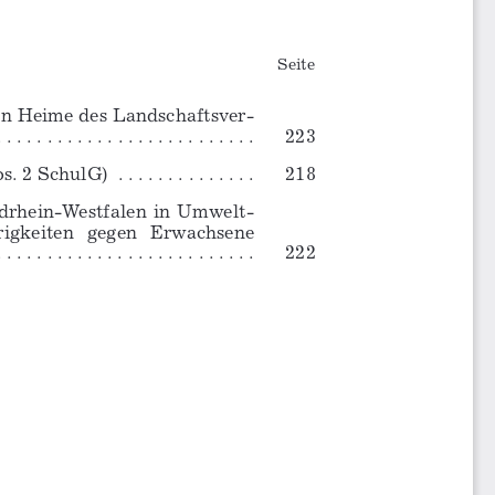
Seite
en Heime des Landschaftsver-
. . . . . . . . . . 
. . . . . . . . . . . . . . .
223
lG)  . . . . . . . . . . . . . .
218
rdrhein-Westfalen  in  Umwelt-
igkeiten 
gegen 
Erwachsene 
 . . . . . . . . . . . . . . 
. . . . . . . .
222