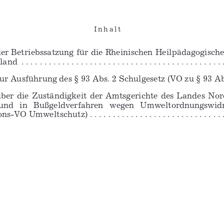
I n h a l t 
er Betriebssatzung für die Rheinischen Heilpädagogisch
. . . . . . . . . . . . . . . . . . . . . . . . . . . . . . . . . . . . . . . . . . . . 
 Ausführung des § 93 Abs. 2 Schulgesetz (VO zu § 93 Abs. 2 Schu
ber  die  Zuständigkeit  der  Amtsgerichte  des  Landes  No
und 
in 
Bußgeldverfahren 
wegen 
Umweltordnungswidr
 Umweltschutz) . . . . . . . . . . . . . . . . . . . . . . . . . . . . . . . . .