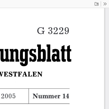
Downloa
To
G 3229217
 2005
Nummer 14