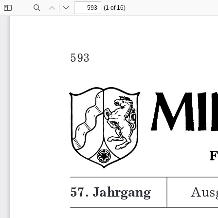
(1 of 16)
Toggle
Find
Previous
Next
Sidebar
Aus
57. Jahrgang