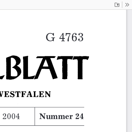
Downloa
To
G 
4763593
 2004
Nummer 24