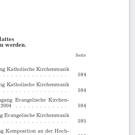
lattes
n werden.
Seite
ng Katholische Kirchenmusik
.  .  .  .  .  .  .  .  .  .  .  .  .  .  .  .  . 
594
ng Katholische Kirchenmusik
.  .  .  .  .  .  .  .  .  .  .  .  .  .  .  .  . 
594
ngang  Evangelische  Kirchen-
 2004
.  .  .  .  .  .  .  .  .  .  .  .  . 
594
g Evangelische Kirchenmusik
.  .  .  .  .  .  .  .  .  .  .  .  .  .  .  .  . 
595
g  Komposition  an  der  Hoch-