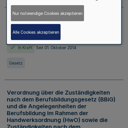
Nur notwendige Cookies akzeptieren
Gesetz über die Hochschulen des Landes
Nordrhein-Westfalen (Hochschulgesetz -
Alle Cookies akzeptieren
HG)
In Kraft
Seit 01. Oktober 2014
Gesetz
Verordnung über die Zuständigkeiten
nach dem Berufsbildungsgesetz (BBiG)
und die Angelegenheiten der
Berufsbildung im Rahmen der
Handwerksordnung (HwO) sowie die
Zuständigkeiten nach dem