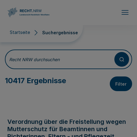
Direkt zum Inhalt
Startseite
Suchergebnisse
Suchergebnisse
Recht NRW durchsuchen
10417 Ergebnisse
Filter
Verordnung über die Freistellung wegen
Mutterschutz für Beamtinnen und
Richterinnen, Eltern - und Pflegezeit,