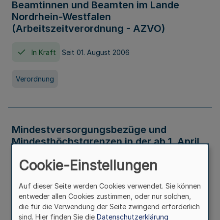
Beamtinnen und Beamten im Lande
Nordrhein-Westfalen
(Arbeitszeitverordnung - AZVO)
In Kraft
Seit 01. August 2006
Verordnung
Mindestversorgungsbezüge und
Mindesthöchstgrenzen in der ab 1. April
2026 maßgeblichen Höhe
Cookie-Einstellungen
In Kraft
Seit 31. Juli 2026
Auf dieser Seite werden Cookies verwendet. Sie können
entweder allen Cookies zustimmen, oder nur solchen,
Verwaltungsvorschrift
die für die Verwendung der Seite zwingend erforderlich
sind. Hier finden Sie die
Datenschutzerklärung