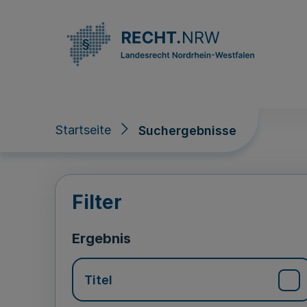
Direkt zum Inhalt
Startseite
Suchergebnisse
Suchergebnisse
Filter
Ergebnis
Titel