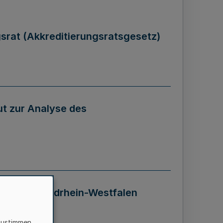
gsrat (Akkreditierungsratsgesetz)
tut zur Analyse des
 Landes Nordrhein-Westfalen
zustimmen,