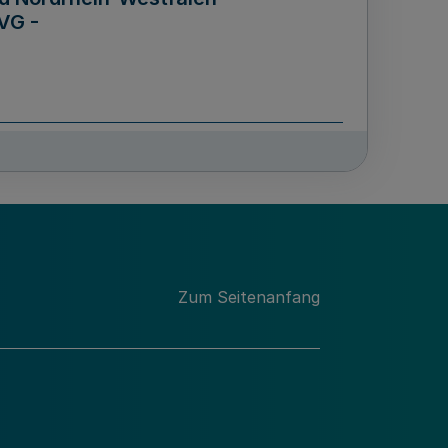
VG -
und Männern für das Land
lungsgesetz - LGG)
etz
Zum Seitenanfang
des für Wissenschaft
Nordrhein-Westfalen
nung