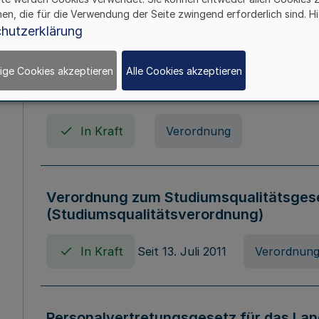
In Kraft
Seit 01. April 2008
Gesetz
hen, die für die Verwendung der Seite zwingend erforderlich sind. Hi
hutzerklärung
ige Cookies akzeptieren
Alle Cookies akzeptieren
Verordnung über Beihilfen in Geburts-, 
Todesfällen (Beihilfenverordnung NRW
In Kraft
Verordnung
Verordnung zum Studiumsqualitätsges
(Studiumsqualitätsverordnung)
In Kraft
Seit 13. Juli 2011
Verordnun
Personalvertretungsgesetz für das Lan