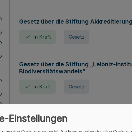
Gesetz über die Stiftung Akkreditierun
In Kraft
Gesetz
Gesetz über die Stiftung „Leibniz-Insti
Biodiversitätswandels“
In Kraft
Gesetz
Gesetz über die Kunsthochschulen des
e-Einstellungen
(Kunsthochschulgesetz - KunstHG)
ite werden Cookies verwendet. Sie können entweder allen Cookies 