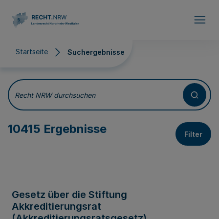
Direkt zum Inhalt
Startseite
Suchergebnisse
Suchergebnisse
Recht NRW durchsuchen
10415 Ergebnisse
Filter
Gesetz über die Stiftung
Akkreditierungsrat
(Akkreditierungsratsgesetz)