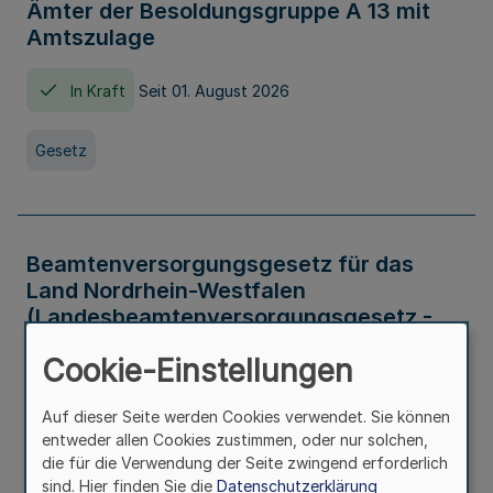
Ämter der Besoldungsgruppe A 13 mit
Amtszulage
In Kraft
Seit 01. August 2026
Gesetz
Beamtenversorgungsgesetz für das
Land Nordrhein-Westfalen
(Landesbeamtenversorgungsgesetz -
LBeamtVG NRW)
Cookie-Einstellungen
In Kraft
Seit 01. Juli 2016
Auf dieser Seite werden Cookies verwendet. Sie können
entweder allen Cookies zustimmen, oder nur solchen,
Gesetz
die für die Verwendung der Seite zwingend erforderlich
sind. Hier finden Sie die
Datenschutzerklärung