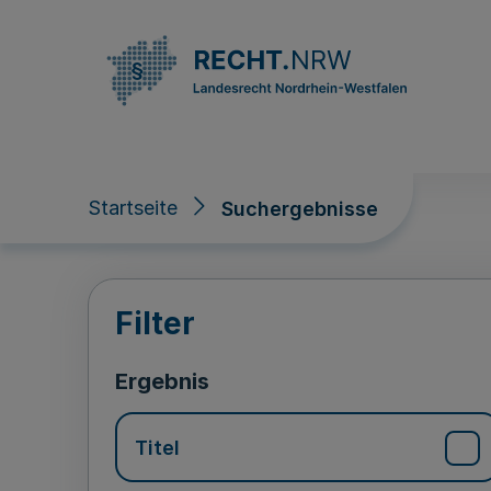
Direkt zum Inhalt
Startseite
Suchergebnisse
Suchergebnisse
Filter
Ergebnis
Titel