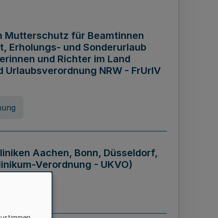
n Mutterschutz für Beamtinnen
it, Erholungs- und Sonderurlaub
rinnen und Richter im Land
nd Urlaubsverordnung NRW - FrUrlV
nung
liniken Aachen, Bonn, Düsseldorf,
klinikum-Verordnung - UKVO)
nung
zustimmen,