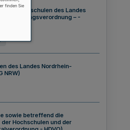
er finden Sie
ng der Hochschulen des Landes
haftsführungsverordnung – -
g
en des Landes Nordrhein-
BG NRW)
re sowie betreffend die
 der Hochschulen und der
talverordnung - HDVO)