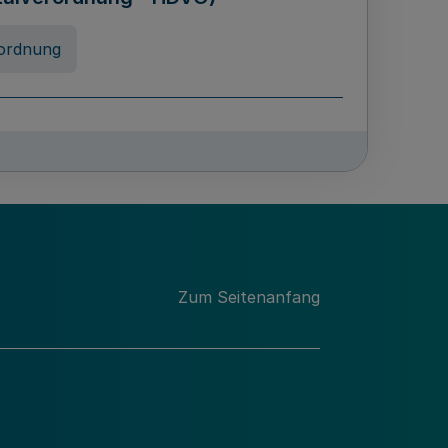
ordnung
rreneigenschaft und
schulen des Landes Nordrhein-
ng
Zum Seitenanfang
chschulabgaben
-VO)
nung