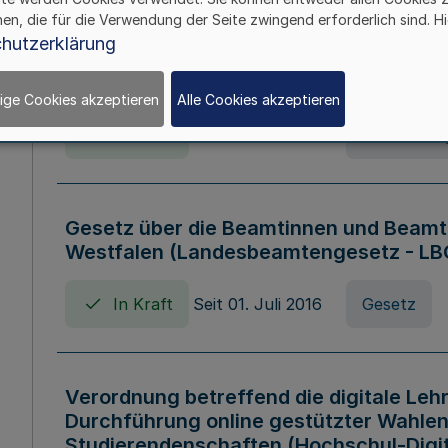
hen, die für die Verwendung der Seite zwingend erforderlich sind. Hi
Verordnung über die Wirtschaftsführu
hutzerklärung
Nordrhein-Westfalen (Hochschulwirtsc
HWFVO)
ige Cookies akzeptieren
Alle Cookies akzeptieren
In Kraft
Seit 11. Juli 2007
Verordnun
Gesetz über die Beamtinnen und Beamt
Westfalen (Landesbeamtengesetz - L
In Kraft
Seit 01. Juli 2016
Gesetz
Verordnung betreffend die digitale Leh
Durchführung online gestützter Wahlen
Studierendenschaften (Hochschul-Digi