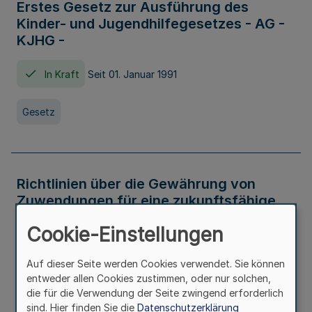
Erstes Gesetz zur Ausführung des
Kinder- und Jugendhilfegesetzes - AG -
KJHG -
In Kraft
Seit 01. Januar 1991
Gesetz
Richtlinien über die Gewährung von
Zuwendungen für eine zukunftsfähige
und nachhaltige Abwasserbeseitigung in
Cookie-Einstellungen
Nordrhein-Westfalen
Auf dieser Seite werden Cookies verwendet. Sie können
In Kraft
entweder allen Cookies zustimmen, oder nur solchen,
die für die Verwendung der Seite zwingend erforderlich
Verwaltungsvorschrift
sind. Hier finden Sie die
Datenschutzerklärung