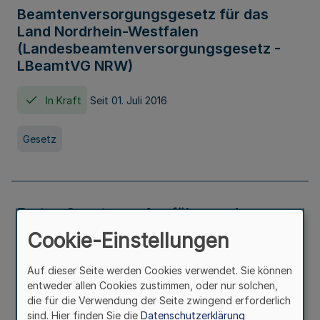
Beamtenversorgungsgesetz für das
Land Nordrhein-Westfalen
(Landesbeamtenversorgungsgesetz -
LBeamtVG NRW)
In Kraft
Seit 01. Juli 2016
Gesetz
Erstes Gesetz zur Ausführung des
Kinder- und Jugendhilfegesetzes - AG -
Cookie-Einstellungen
KJHG -
Auf dieser Seite werden Cookies verwendet. Sie können
In Kraft
Seit 01. Januar 1991
entweder allen Cookies zustimmen, oder nur solchen,
die für die Verwendung der Seite zwingend erforderlich
sind. Hier finden Sie die
Datenschutzerklärung