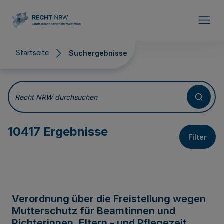
Direkt zum Inhalt
Startseite
Suchergebnisse
Suchergebnisse
Recht NRW durchsuchen
10417 Ergebnisse
Filter
Verordnung über die Freistellung wegen
Mutterschutz für Beamtinnen und
Richterinnen, Eltern - und Pflegezeit,