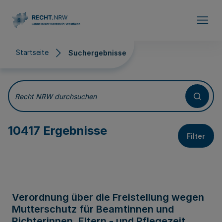
Direkt zum Inhalt
Startseite
Suchergebnisse
Suchergebnisse
Recht NRW durchsuchen
10417 Ergebnisse
Filter
Verordnung über die Freistellung wegen
Mutterschutz für Beamtinnen und
Richterinnen, Eltern - und Pflegezeit,