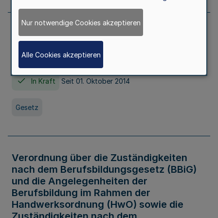
Nur notwendige Cookies akzeptieren
Gesetz über die Hochschulen des Landes
Nordrhein-Westfalen (Hochschulgesetz -
Alle Cookies akzeptieren
HG)
In Kraft
Seit 01. Oktober 2014
Gesetz
Verordnung über die Zuständigkeiten
nach dem Berufsbildungsgesetz (BBiG)
und die Angelegenheiten der
Berufsbildung im Rahmen der
Handwerksordnung (HwO) sowie die
Zuständigkeiten nach dem