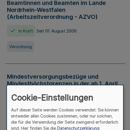
Beamtinnen und Beamten im Lande
Nordrhein-Westfalen
(Arbeitszeitverordnung - AZVO)
In Kraft
Seit 01. August 2006
Verordnung
Mindestversorgungsbezüge und
Mindesthöchstgrenzen in der ab 1. April
2026 maßgeblichen Höhe
Cookie-Einstellungen
In Kraft
Seit 31. Juli 2026
Auf dieser Seite werden Cookies verwendet. Sie können
entweder allen Cookies zustimmen, oder nur solchen,
Verwaltungsvorschrift
die für die Verwendung der Seite zwingend erforderlich
sind. Hier finden Sie die
Datenschutzerklärung