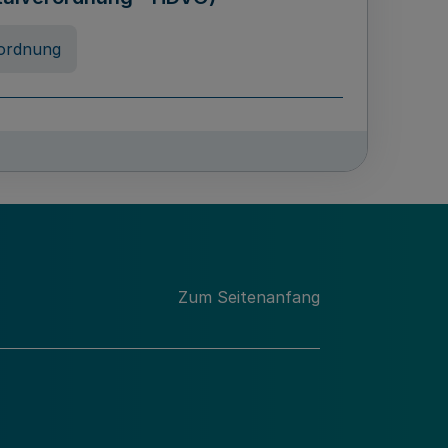
ordnung
rreneigenschaft und
schulen des Landes Nordrhein-
ng
Zum Seitenanfang
chschulabgaben
-VO)
nung