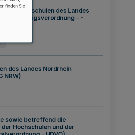
er finden Sie
ng der Hochschulen des Landes
haftsführungsverordnung – -
g
en des Landes Nordrhein-
BG NRW)
re sowie betreffend die
 der Hochschulen und der
talverordnung - HDVO)