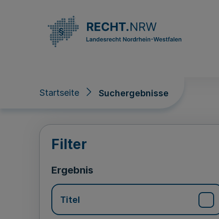
Direkt zum Inhalt
Startseite
Suchergebnisse
Suchergebnisse
Filter
Ergebnis
Titel