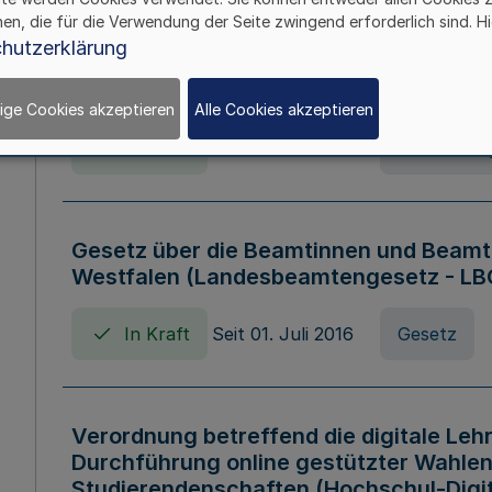
hen, die für die Verwendung der Seite zwingend erforderlich sind. Hi
Verordnung über die Wirtschaftsführu
hutzerklärung
Nordrhein-Westfalen (Hochschulwirtsc
HWFVO)
ige Cookies akzeptieren
Alle Cookies akzeptieren
In Kraft
Seit 11. Juli 2007
Verordnun
Gesetz über die Beamtinnen und Beamt
Westfalen (Landesbeamtengesetz - L
In Kraft
Seit 01. Juli 2016
Gesetz
Verordnung betreffend die digitale Leh
Durchführung online gestützter Wahlen
Studierendenschaften (Hochschul-Digi