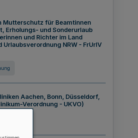
n Mutterschutz für Beamtinnen
it, Erholungs- und Sonderurlaub
rinnen und Richter im Land
nd Urlaubsverordnung NRW - FrUrlV
nung
liniken Aachen, Bonn, Düsseldorf,
klinikum-Verordnung - UKVO)
nung
zustimmen,