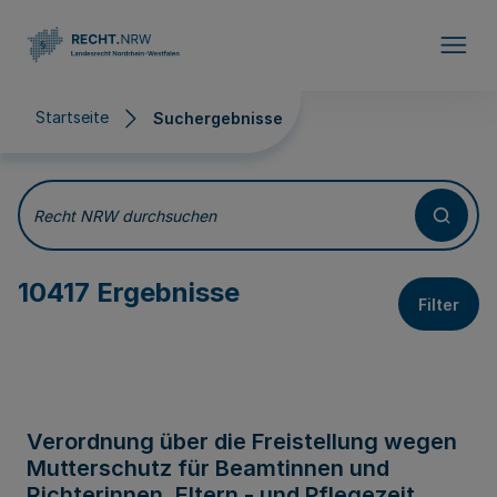
Direkt zum Inhalt
Startseite
Suchergebnisse
Suchergebnisse
Recht NRW durchsuchen
10417 Ergebnisse
Filter
Verordnung über die Freistellung wegen
Mutterschutz für Beamtinnen und
Richterinnen, Eltern - und Pflegezeit,