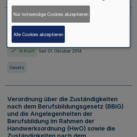
Nur notwendige Cookies akzeptieren
Gesetz über die Hochschulen des Landes
Nordrhein-Westfalen (Hochschulgesetz -
Alle Cookies akzeptieren
HG)
In Kraft
Seit 01. Oktober 2014
Gesetz
Verordnung über die Zuständigkeiten
nach dem Berufsbildungsgesetz (BBiG)
und die Angelegenheiten der
Berufsbildung im Rahmen der
Handwerksordnung (HwO) sowie die
Zuständigkeiten nach dem