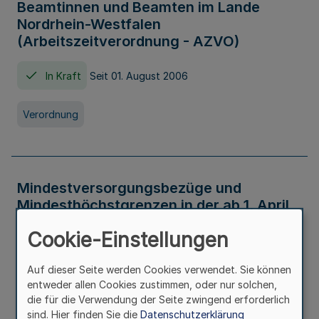
Beamtinnen und Beamten im Lande
Nordrhein-Westfalen
(Arbeitszeitverordnung - AZVO)
In Kraft
Seit 01. August 2006
Verordnung
Mindestversorgungsbezüge und
Mindesthöchstgrenzen in der ab 1. April
2026 maßgeblichen Höhe
Cookie-Einstellungen
In Kraft
Seit 31. Juli 2026
Auf dieser Seite werden Cookies verwendet. Sie können
entweder allen Cookies zustimmen, oder nur solchen,
Verwaltungsvorschrift
die für die Verwendung der Seite zwingend erforderlich
sind. Hier finden Sie die
Datenschutzerklärung