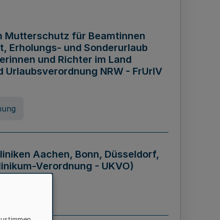
n Mutterschutz für Beamtinnen
it, Erholungs- und Sonderurlaub
rinnen und Richter im Land
nd Urlaubsverordnung NRW - FrUrlV
nung
liniken Aachen, Bonn, Düsseldorf,
klinikum-Verordnung - UKVO)
nung
zustimmen,