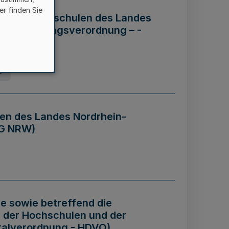
er finden Sie
ng der Hochschulen des Landes
haftsführungsverordnung – -
g
en des Landes Nordrhein-
BG NRW)
re sowie betreffend die
 der Hochschulen und der
talverordnung - HDVO)