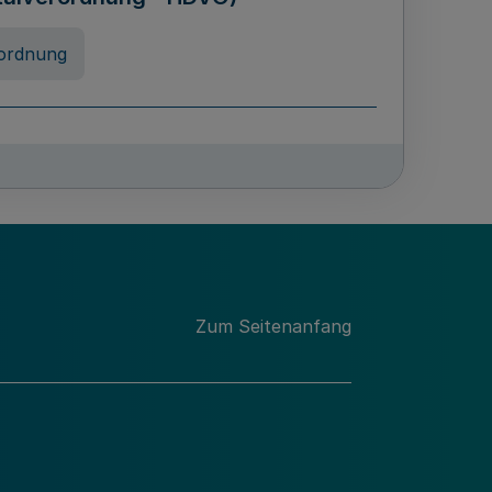
ordnung
rreneigenschaft und
schulen des Landes Nordrhein-
ng
Zum Seitenanfang
chschulabgaben
-VO)
nung