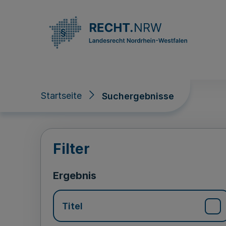
Direkt zum Inhalt
Startseite
Suchergebnisse
Suchergebnisse
Filter
Ergebnis
Titel