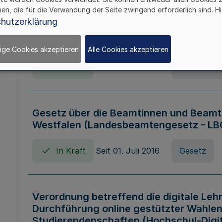
hen, die für die Verwendung der Seite zwingend erforderlich sind. Hi
Verordnung über die Wirtschaftsführu
hutzerklärung
Nordrhein-Westfalen (Hochschulwirtsc
HWFVO)
ige Cookies akzeptieren
Alle Cookies akzeptieren
In Kraft
Seit 11. Juli 2007
Verordnun
Gesetz über die Beamtinnen und Beamt
Westfalen (Landesbeamtengesetz - L
In Kraft
Seit 01. Juli 2016
Gesetz
Verordnung betreffend die digitale Leh
Durchführung online gestützter Wahlen
Studierendenschaften (Hochschul-Digi