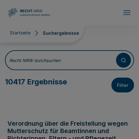
Direkt zum Inhalt
Startseite
Suchergebnisse
Suchergebnisse
Recht NRW durchsuchen
10417 Ergebnisse
Filter
Verordnung über die Freistellung wegen
Mutterschutz für Beamtinnen und
Richterinnen, Eltern - und Pflegezeit,