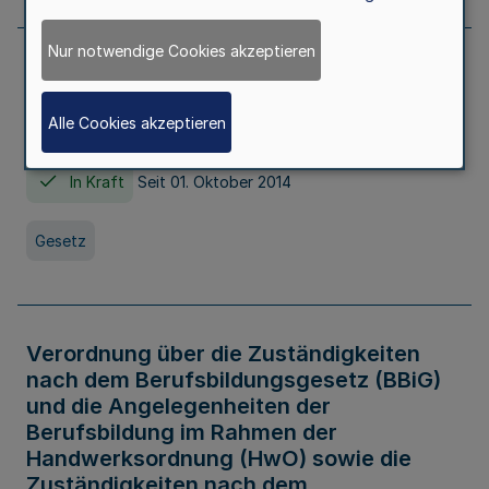
Nur notwendige Cookies akzeptieren
Gesetz über die Hochschulen des Landes
Nordrhein-Westfalen (Hochschulgesetz -
Alle Cookies akzeptieren
HG)
In Kraft
Seit 01. Oktober 2014
Gesetz
Verordnung über die Zuständigkeiten
nach dem Berufsbildungsgesetz (BBiG)
und die Angelegenheiten der
Berufsbildung im Rahmen der
Handwerksordnung (HwO) sowie die
Zuständigkeiten nach dem