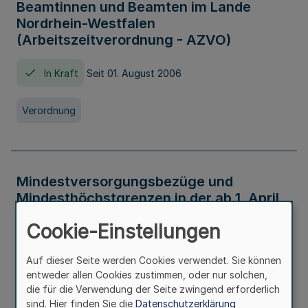
Beamtinnen und Beamten im Lande
Nordrhein-Westfalen
(Arbeitszeitverordnung - AZVO)
In Kraft
Seit 01. August 2006
Verordnung
Mindestversorgungsbezüge und
Mindesthöchstgrenzen in der ab 1. April
2026 maßgeblichen Höhe
Cookie-Einstellungen
In Kraft
Seit 31. Juli 2026
Auf dieser Seite werden Cookies verwendet. Sie können
entweder allen Cookies zustimmen, oder nur solchen,
Verwaltungsvorschrift
die für die Verwendung der Seite zwingend erforderlich
sind. Hier finden Sie die
Datenschutzerklärung