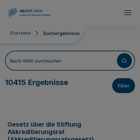
Direkt zum Inhalt
Startseite
Suchergebnisse
Suchergebnisse
Recht NRW durchsuchen
10415 Ergebnisse
Filter
Gesetz über die Stiftung
Akkreditierungsrat
(Akkreditierungsratsgesetz)