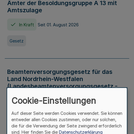
Ämter der Besoldungsgruppe A 13 mit
Amtszulage
In Kraft
Seit 01. August 2026
Gesetz
Beamtenversorgungsgesetz für das
Land Nordrhein-Westfalen
(Landesbeamtenversorgungsgesetz -
LBeamtVG NRW)
Cookie-Einstellungen
In Kraft
Seit 01. Juli 2016
Auf dieser Seite werden Cookies verwendet. Sie können
entweder allen Cookies zustimmen, oder nur solchen,
Gesetz
die für die Verwendung der Seite zwingend erforderlich
sind. Hier finden Sie die
Datenschutzerklärung