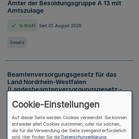
Ämter der Besoldungsgruppe A 13 mit
Amtszulage
In Kraft
Seit 01. August 2026
Gesetz
Beamtenversorgungsgesetz für das
Land Nordrhein-Westfalen
(Landesbeamtenversorgungsgesetz -
LBeamtVG NRW)
Cookie-Einstellungen
In Kraft
Seit 01. Juli 2016
Auf dieser Seite werden Cookies verwendet. Sie können
entweder allen Cookies zustimmen, oder nur solchen,
Gesetz
die für die Verwendung der Seite zwingend erforderlich
sind. Hier finden Sie die
Datenschutzerklärung