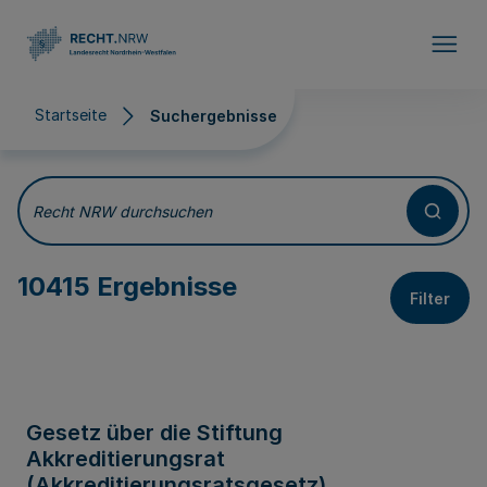
Direkt zum Inhalt
Startseite
Suchergebnisse
Suchergebnisse
Recht NRW durchsuchen
10415 Ergebnisse
Filter
Gesetz über die Stiftung
Akkreditierungsrat
(Akkreditierungsratsgesetz)