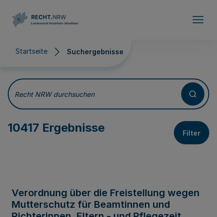
Direkt zum Inhalt
Startseite
Suchergebnisse
Suchergebnisse
Recht NRW durchsuchen
10417 Ergebnisse
Filter
Verordnung über die Freistellung wegen
Mutterschutz für Beamtinnen und
Richterinnen, Eltern - und Pflegezeit,