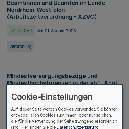
Beamtinnen und Beamten im Lande
Nordrhein-Westfalen
(Arbeitszeitverordnung - AZVO)
In Kraft
Seit 01. August 2006
Verordnung
Mindestversorgungsbezüge und
Mindesthöchstgrenzen in der ab 1. April
2026 maßgeblichen Höhe
Cookie-Einstellungen
In Kraft
Seit 31. Juli 2026
Auf dieser Seite werden Cookies verwendet. Sie können
entweder allen Cookies zustimmen, oder nur solchen,
Verwaltungsvorschrift
die für die Verwendung der Seite zwingend erforderlich
sind. Hier finden Sie die
Datenschutzerklärung