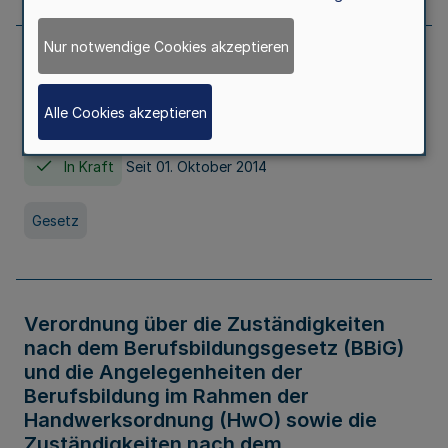
Nur notwendige Cookies akzeptieren
Gesetz über die Hochschulen des Landes
Nordrhein-Westfalen (Hochschulgesetz -
Alle Cookies akzeptieren
HG)
In Kraft
Seit 01. Oktober 2014
Gesetz
Verordnung über die Zuständigkeiten
nach dem Berufsbildungsgesetz (BBiG)
und die Angelegenheiten der
Berufsbildung im Rahmen der
Handwerksordnung (HwO) sowie die
Zuständigkeiten nach dem