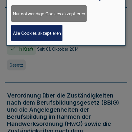
Nur notwendige Cookies akzeptieren
Gesetz über die Hochschulen des Landes
Nordrhein-Westfalen (Hochschulgesetz -
Alle Cookies akzeptieren
HG)
In Kraft
Seit 01. Oktober 2014
Gesetz
Verordnung über die Zuständigkeiten
nach dem Berufsbildungsgesetz (BBiG)
und die Angelegenheiten der
Berufsbildung im Rahmen der
Handwerksordnung (HwO) sowie die
Zuständigkeiten nach dem