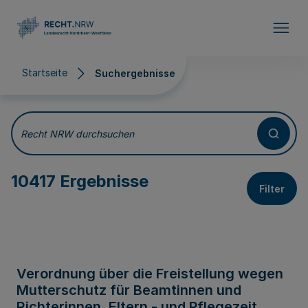
Direkt zum Inhalt
Startseite
Suchergebnisse
Suchergebnisse
Recht NRW durchsuchen
10417 Ergebnisse
Filter
Verordnung über die Freistellung wegen
Mutterschutz für Beamtinnen und
Richterinnen, Eltern - und Pflegezeit,