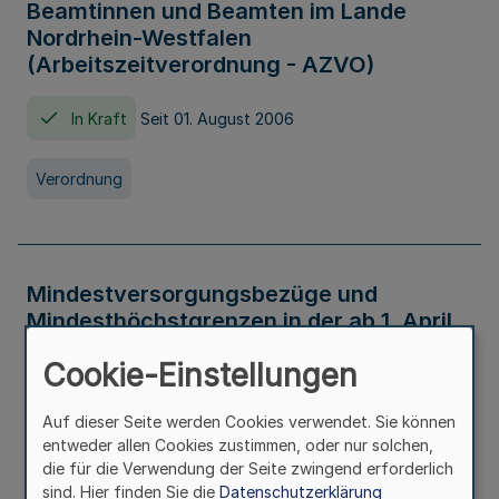
Beamtinnen und Beamten im Lande
Nordrhein-Westfalen
(Arbeitszeitverordnung - AZVO)
In Kraft
Seit 01. August 2006
Verordnung
Mindestversorgungsbezüge und
Mindesthöchstgrenzen in der ab 1. April
2026 maßgeblichen Höhe
Cookie-Einstellungen
In Kraft
Seit 31. Juli 2026
Auf dieser Seite werden Cookies verwendet. Sie können
entweder allen Cookies zustimmen, oder nur solchen,
Verwaltungsvorschrift
die für die Verwendung der Seite zwingend erforderlich
sind. Hier finden Sie die
Datenschutzerklärung