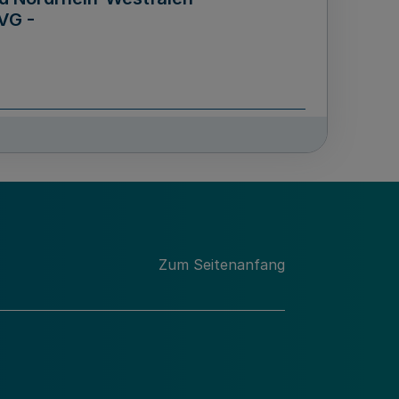
VG -
und Männern für das Land
lungsgesetz - LGG)
etz
Zum Seitenanfang
des für Wissenschaft
Nordrhein-Westfalen
nung