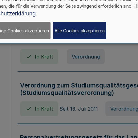
In Kraft
Seit 01. April 2008
Gesetz
hen, die für die Verwendung der Seite zwingend erforderlich sind. Hi
hutzerklärung
ige Cookies akzeptieren
Alle Cookies akzeptieren
Verordnung über Beihilfen in Geburts-, 
Todesfällen (Beihilfenverordnung NRW
In Kraft
Verordnung
Verordnung zum Studiumsqualitätsges
(Studiumsqualitätsverordnung)
In Kraft
Seit 13. Juli 2011
Verordnun
Personalvertretungsgesetz für das Lan