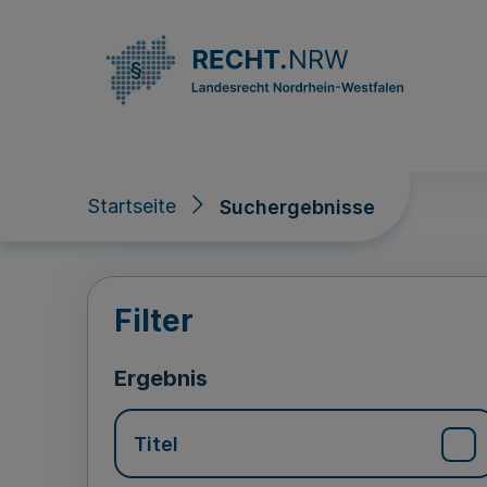
Direkt zum Inhalt
Startseite
Suchergebnisse
Suchergebnisse
Filter
Ergebnis
Titel