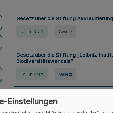
Gesetz über die Stiftung Akkreditierun
In Kraft
Gesetz
Gesetz über die Stiftung „Leibniz-Insti
Biodiversitätswandels“
In Kraft
Gesetz
Gesetz über die Kunsthochschulen des
e-Einstellungen
(Kunsthochschulgesetz - KunstHG)
ite werden Cookies verwendet. Sie können entweder allen Cookies 