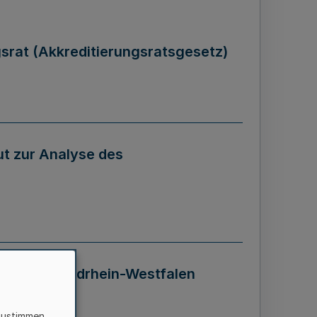
gsrat (Akkreditierungsratsgesetz)
tut zur Analyse des
 Landes Nordrhein-Westfalen
zustimmen,