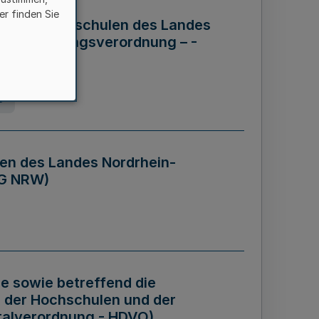
er finden Sie
ng der Hochschulen des Landes
haftsführungsverordnung – -
g
en des Landes Nordrhein-
BG NRW)
re sowie betreffend die
 der Hochschulen und der
talverordnung - HDVO)