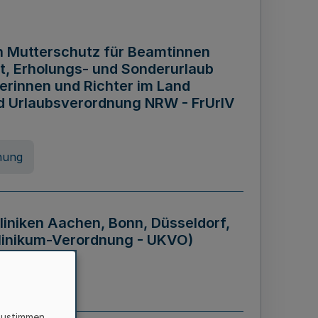
n Mutterschutz für Beamtinnen
it, Erholungs- und Sonderurlaub
rinnen und Richter im Land
nd Urlaubsverordnung NRW - FrUrlV
nung
liniken Aachen, Bonn, Düsseldorf,
klinikum-Verordnung - UKVO)
nung
zustimmen,