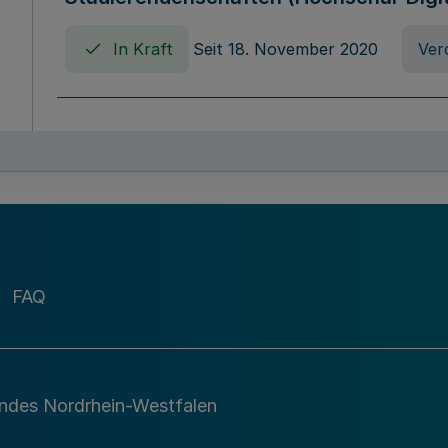
In Kraft
Seit 18. November 2020
Ver
Verordnung über die Erhebung von Ho
(Hochschulabgabenverordnung - HAbg
In Kraft
Seit 26. August 2015
Verord
FAQ
Gesetz über die Kunsthochschulen des
(Kunsthochschulgesetz - KunstHG)
In Kraft
Seit 01. April 2008
Gesetz
andes Nordrhein-Westfalen