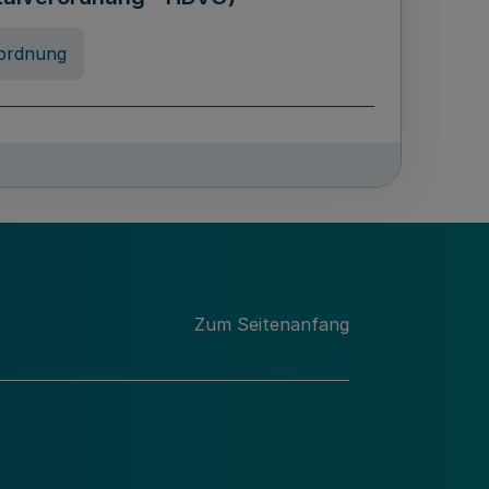
ordnung
chschulabgaben
-VO)
nung
Zum Seitenanfang
 Landes Nordrhein-Westfalen