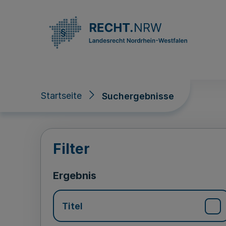
Direkt zum Inhalt
Startseite
Suchergebnisse
Suchergebnisse
Filter
Ergebnis
Titel