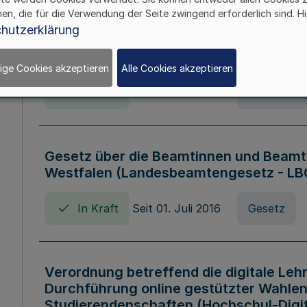
hen, die für die Verwendung der Seite zwingend erforderlich sind. Hi
Verordnung über die Wirtschaftsführu
hutzerklärung
Nordrhein-Westfalen (Hochschulwirtsc
HWFVO)
ige Cookies akzeptieren
Alle Cookies akzeptieren
In Kraft
Seit 11. Juli 2007
Verordnun
Gesetz über die Beamtinnen und Beamt
Westfalen (Landesbeamtengesetz - L
In Kraft
Seit 01. Juli 2016
Gesetz
Verordnung betreffend die digitale Leh
Durchführung online gestützter Wahlen
Studierendenschaften (Hochschul-Digi