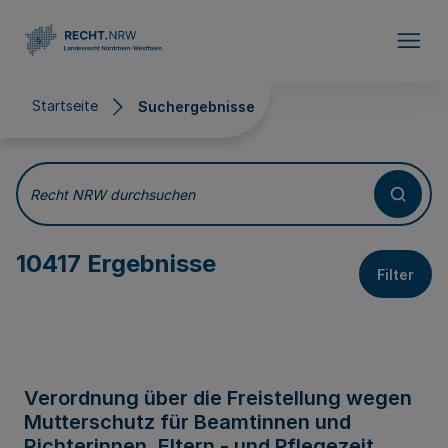
Direkt zum Inhalt
Startseite
Suchergebnisse
Suchergebnisse
Recht NRW durchsuchen
10417 Ergebnisse
Filter
Verordnung über die Freistellung wegen
Mutterschutz für Beamtinnen und
Richterinnen, Eltern - und Pflegezeit,