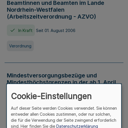
Beamtinnen und Beamten im Lande
Nordrhein-Westfalen
(Arbeitszeitverordnung - AZVO)
In Kraft
Seit 01. August 2006
Verordnung
Mindestversorgungsbezüge und
Mindesthöchstgrenzen in der ab 1. April
2026 maßgeblichen Höhe
Cookie-Einstellungen
In Kraft
Seit 31. Juli 2026
Auf dieser Seite werden Cookies verwendet. Sie können
entweder allen Cookies zustimmen, oder nur solchen,
Verwaltungsvorschrift
die für die Verwendung der Seite zwingend erforderlich
sind. Hier finden Sie die
Datenschutzerklärung