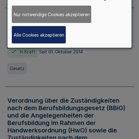
Nur notwendige Cookies akzeptieren
Gesetz über die Hochschulen des Landes
Nordrhein-Westfalen (Hochschulgesetz -
Alle Cookies akzeptieren
HG)
In Kraft
Seit 01. Oktober 2014
Gesetz
Verordnung über die Zuständigkeiten
nach dem Berufsbildungsgesetz (BBiG)
und die Angelegenheiten der
Berufsbildung im Rahmen der
Handwerksordnung (HwO) sowie die
Zuständigkeiten nach dem