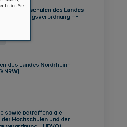
er finden Sie
ng der Hochschulen des Landes
haftsführungsverordnung – -
g
en des Landes Nordrhein-
BG NRW)
re sowie betreffend die
 der Hochschulen und der
talverordnung - HDVO)