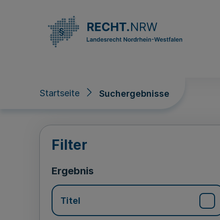
Direkt zum Inhalt
Startseite
Suchergebnisse
Suchergebnisse
Filter
Ergebnis
Titel