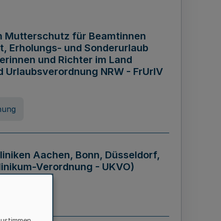
n Mutterschutz für Beamtinnen
it, Erholungs- und Sonderurlaub
rinnen und Richter im Land
nd Urlaubsverordnung NRW - FrUrlV
nung
liniken Aachen, Bonn, Düsseldorf,
klinikum-Verordnung - UKVO)
nung
zustimmen,