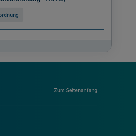
ordnung
rreneigenschaft und
schulen des Landes Nordrhein-
ng
Zum Seitenanfang
chschulabgaben
-VO)
nung