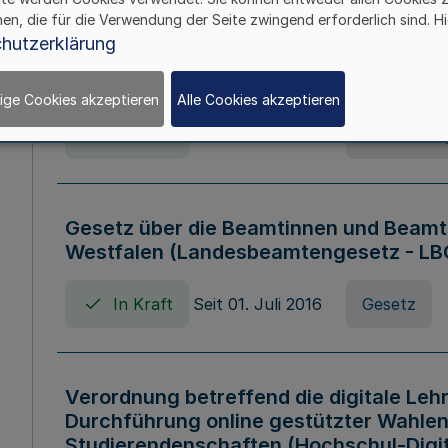
hen, die für die Verwendung der Seite zwingend erforderlich sind. Hi
Verordnung über die Wirtschaftsführu
hutzerklärung
Nordrhein-Westfalen (Hochschulwirtsc
HWFVO)
ige Cookies akzeptieren
Alle Cookies akzeptieren
In Kraft
Seit 11. Juli 2007
Verordnun
Gesetz über die Beamtinnen und Beamt
Westfalen (Landesbeamtengesetz - L
In Kraft
Seit 01. Juli 2016
Gesetz
Verordnung betreffend die digitale Leh
Durchführung online gestützter Wahlen
Studierendenschaften (Hochschul-Digi