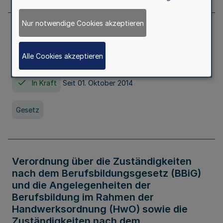
Nur notwendige Cookies akzeptieren
Gesetz über die Hochschulen des Landes
Nordrhein-Westfalen (Hochschulgesetz -
Alle Cookies akzeptieren
HG)
In Kraft
Seit 01. Oktober 2014
Gesetz
Verordnung über die Zuständigkeiten
nach dem Berufsbildungsgesetz (BBiG)
und die Angelegenheiten der
Berufsbildung im Rahmen der
Handwerksordnung (HwO) sowie die
Zuständigkeiten nach dem