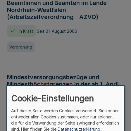
Beamtinnen und Beamten im Lande
Nordrhein-Westfalen
(Arbeitszeitverordnung - AZVO)
In Kraft
Seit 01. August 2006
Verordnung
Mindestversorgungsbezüge und
Mindesthöchstgrenzen in der ab 1. April
2026 maßgeblichen Höhe
Cookie-Einstellungen
In Kraft
Seit 31. Juli 2026
Auf dieser Seite werden Cookies verwendet. Sie können
entweder allen Cookies zustimmen, oder nur solchen,
Verwaltungsvorschrift
die für die Verwendung der Seite zwingend erforderlich
sind. Hier finden Sie die
Datenschutzerklärung