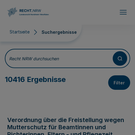
Direkt zum Inhalt
Startseite
Suchergebnisse
Suchergebnisse
Recht NRW durchsuchen
10416 Ergebnisse
Filter
Verordnung über die Freistellung wegen
Mutterschutz für Beamtinnen und
Richterinnen, Eltern - und Pflegezeit,