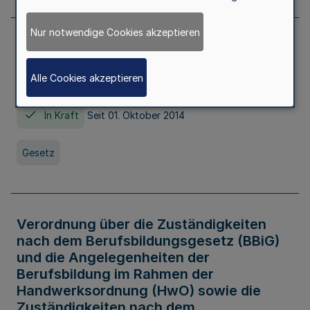
Nur notwendige Cookies akzeptieren
Gesetz über die Hochschulen des Landes
Nordrhein-Westfalen (Hochschulgesetz -
Alle Cookies akzeptieren
HG)
In Kraft
Seit 01. Oktober 2014
Gesetz
Verordnung über die Zuständigkeiten
nach dem Berufsbildungsgesetz (BBiG)
und die Angelegenheiten der
Berufsbildung im Rahmen der
Handwerksordnung (HwO) sowie die
Zuständigkeiten nach dem