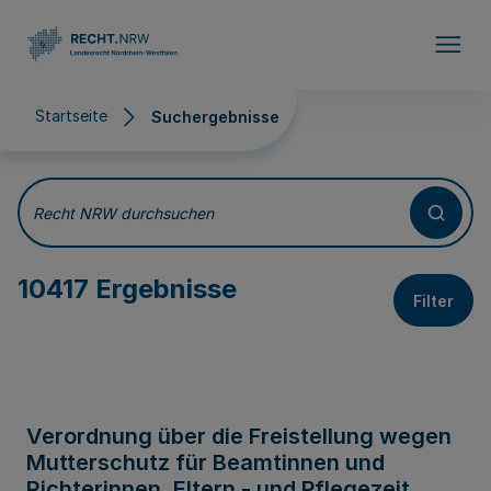
Direkt zum Inhalt
Startseite
Suchergebnisse
Suchergebnisse
Recht NRW durchsuchen
10417 Ergebnisse
Filter
Verordnung über die Freistellung wegen
Mutterschutz für Beamtinnen und
Richterinnen, Eltern - und Pflegezeit,