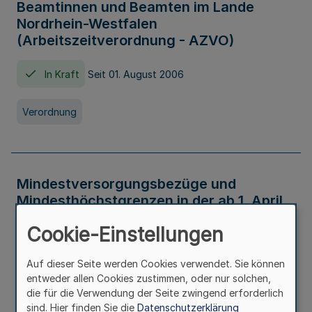
Beamtinnen und Beamten im Lande
Nordrhein-Westfalen
(Arbeitszeitverordnung - AZVO)
In Kraft
Seit 01. August 2006
Verordnung
Mindestversorgungsbezüge und
Mindesthöchstgrenzen in der ab 1. April
2026 maßgeblichen Höhe
Cookie-Einstellungen
In Kraft
Seit 31. Juli 2026
Auf dieser Seite werden Cookies verwendet. Sie können
entweder allen Cookies zustimmen, oder nur solchen,
Verwaltungsvorschrift
die für die Verwendung der Seite zwingend erforderlich
sind. Hier finden Sie die
Datenschutzerklärung