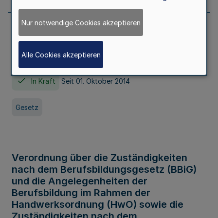
Nur notwendige Cookies akzeptieren
Gesetz über die Hochschulen des Landes
Nordrhein-Westfalen (Hochschulgesetz -
Alle Cookies akzeptieren
HG)
In Kraft
Seit 01. Oktober 2014
Gesetz
Verordnung über die Zuständigkeiten
nach dem Berufsbildungsgesetz (BBiG)
und die Angelegenheiten der
Berufsbildung im Rahmen der
Handwerksordnung (HwO) sowie die
Zuständigkeiten nach dem