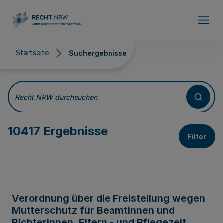
Direkt zum Inhalt
Startseite
Suchergebnisse
Suchergebnisse
Recht NRW durchsuchen
10417 Ergebnisse
Filter
Verordnung über die Freistellung wegen
Mutterschutz für Beamtinnen und
Richterinnen, Eltern - und Pflegezeit,