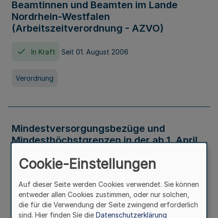
Beamtinnen und Beamten im Lande
Nordrhein-Westfalen
(Arbeitszeitverordnung - AZVO)
In Kraft
Seit 01. August 2006
Verordnung
Mindestversorgungsbezüge und
Mindesthöchstgrenzen in der ab 1. April
2026 maßgeblichen Höhe
Cookie-Einstellungen
In Kraft
Seit 31. Juli 2026
Auf dieser Seite werden Cookies verwendet. Sie können
entweder allen Cookies zustimmen, oder nur solchen,
Verwaltungsvorschrift
die für die Verwendung der Seite zwingend erforderlich
sind. Hier finden Sie die
Datenschutzerklärung