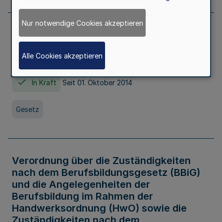
Nur notwendige Cookies akzeptieren
Gesetz über die Hochschulen des Landes
Nordrhein-Westfalen (Hochschulgesetz -
Alle Cookies akzeptieren
HG)
In Kraft
Seit 01. Oktober 2014
Gesetz
Verordnung über die Zuständigkeiten
nach dem Berufsbildungsgesetz (BBiG)
und die Angelegenheiten der
Berufsbildung im Rahmen der
Handwerksordnung (HwO) sowie die
Zuständigkeiten nach dem