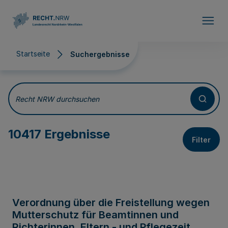
Direkt zum Inhalt
Startseite
Suchergebnisse
Suchergebnisse
Recht NRW durchsuchen
10417 Ergebnisse
Filter
Verordnung über die Freistellung wegen
Mutterschutz für Beamtinnen und
Richterinnen, Eltern - und Pflegezeit,