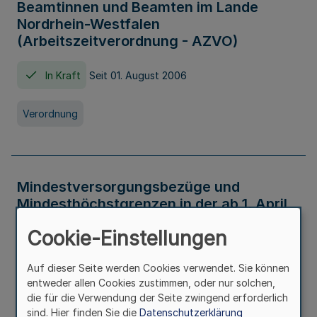
Beamtinnen und Beamten im Lande
Nordrhein-Westfalen
(Arbeitszeitverordnung - AZVO)
In Kraft
Seit 01. August 2006
Verordnung
Mindestversorgungsbezüge und
Mindesthöchstgrenzen in der ab 1. April
2026 maßgeblichen Höhe
Cookie-Einstellungen
In Kraft
Seit 31. Juli 2026
Auf dieser Seite werden Cookies verwendet. Sie können
entweder allen Cookies zustimmen, oder nur solchen,
Verwaltungsvorschrift
die für die Verwendung der Seite zwingend erforderlich
sind. Hier finden Sie die
Datenschutzerklärung