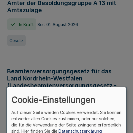
Ämter der Besoldungsgruppe A 13 mit
Amtszulage
In Kraft
Seit 01. August 2026
Gesetz
Beamtenversorgungsgesetz für das
Land Nordrhein-Westfalen
(Landesbeamtenversorgungsgesetz -
LBeamtVG NRW)
Cookie-Einstellungen
In Kraft
Seit 01. Juli 2016
Auf dieser Seite werden Cookies verwendet. Sie können
entweder allen Cookies zustimmen, oder nur solchen,
Gesetz
die für die Verwendung der Seite zwingend erforderlich
sind. Hier finden Sie die
Datenschutzerklärung