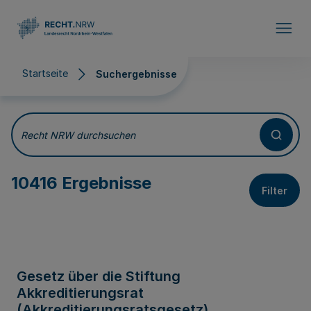
Direkt zum Inhalt
Startseite
Suchergebnisse
Suchergebnisse
Recht NRW durchsuchen
10416 Ergebnisse
Filter
Gesetz über die Stiftung
Akkreditierungsrat
(Akkreditierungsratsgesetz)