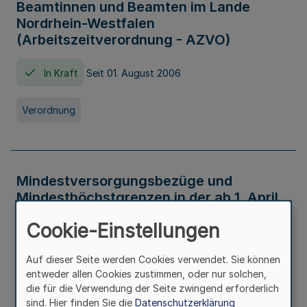
Beamtinnen und Beamten im Lande
Nordrhein-Westfalen
(Arbeitszeitverordnung - AZVO)
In Kraft
Seit 01. August 2006
Verordnung
Mindestversorgungsbezüge und
Mindesthöchstgrenzen in der ab 1. April
2026 maßgeblichen Höhe
Cookie-Einstellungen
In Kraft
Seit 31. Juli 2026
Auf dieser Seite werden Cookies verwendet. Sie können
entweder allen Cookies zustimmen, oder nur solchen,
Verwaltungsvorschrift
die für die Verwendung der Seite zwingend erforderlich
sind. Hier finden Sie die
Datenschutzerklärung