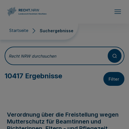
Direkt zum Inhalt
Startseite
Suchergebnisse
Suchergebnisse
Recht NRW durchsuchen
10417 Ergebnisse
Filter
Verordnung über die Freistellung wegen
Mutterschutz für Beamtinnen und
Richterinnen, Eltern - und Pflegezeit,