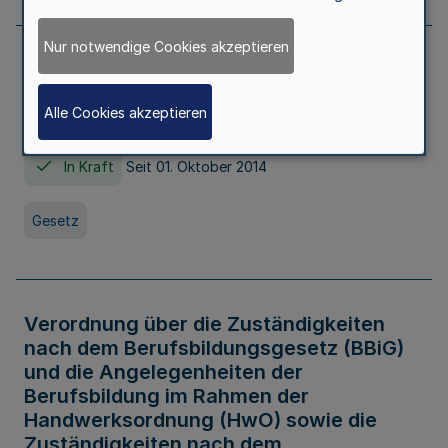
Nur notwendige Cookies akzeptieren
Gesetz über die Hochschulen des Landes
Nordrhein-Westfalen (Hochschulgesetz -
Alle Cookies akzeptieren
HG)
In Kraft
Seit 01. Oktober 2014
Gesetz
Verordnung über die Zuständigkeiten
nach dem Berufsbildungsgesetz (BBiG)
und die Angelegenheiten der
Berufsbildung im Rahmen der
Handwerksordnung (HwO) sowie die
Zuständigkeiten nach dem