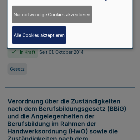
Nur notwendige Cookies akzeptieren
Gesetz über die Hochschulen des Landes
Nordrhein-Westfalen (Hochschulgesetz -
Alle Cookies akzeptieren
HG)
In Kraft
Seit 01. Oktober 2014
Gesetz
Verordnung über die Zuständigkeiten
nach dem Berufsbildungsgesetz (BBiG)
und die Angelegenheiten der
Berufsbildung im Rahmen der
Handwerksordnung (HwO) sowie die
Zuständigkeiten nach dem