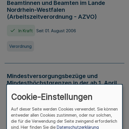
Beamtinnen und Beamten im Lande
Nordrhein-Westfalen
(Arbeitszeitverordnung - AZVO)
In Kraft
Seit 01. August 2006
Verordnung
Mindestversorgungsbezüge und
Mindesthöchstgrenzen in der ab 1. April
2026 maßgeblichen Höhe
Cookie-Einstellungen
In Kraft
Seit 31. Juli 2026
Auf dieser Seite werden Cookies verwendet. Sie können
entweder allen Cookies zustimmen, oder nur solchen,
Verwaltungsvorschrift
die für die Verwendung der Seite zwingend erforderlich
sind. Hier finden Sie die
Datenschutzerklärung