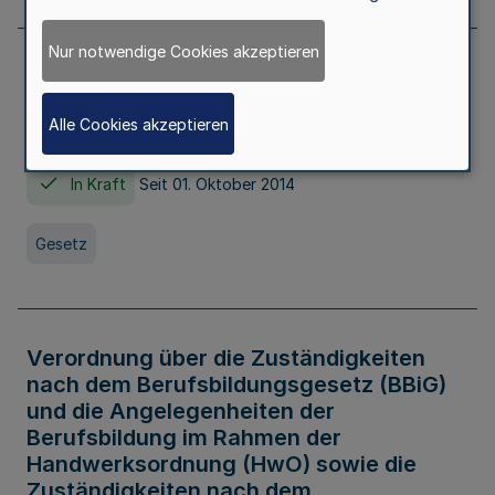
Nur notwendige Cookies akzeptieren
Gesetz über die Hochschulen des Landes
Nordrhein-Westfalen (Hochschulgesetz -
Alle Cookies akzeptieren
HG)
In Kraft
Seit 01. Oktober 2014
Gesetz
Verordnung über die Zuständigkeiten
nach dem Berufsbildungsgesetz (BBiG)
und die Angelegenheiten der
Berufsbildung im Rahmen der
Handwerksordnung (HwO) sowie die
Zuständigkeiten nach dem