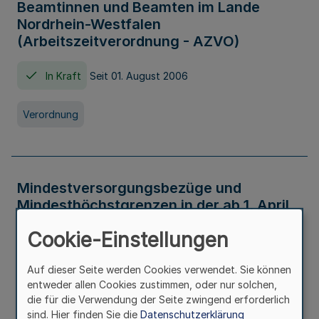
Beamtinnen und Beamten im Lande
Nordrhein-Westfalen
(Arbeitszeitverordnung - AZVO)
In Kraft
Seit 01. August 2006
Verordnung
Mindestversorgungsbezüge und
Mindesthöchstgrenzen in der ab 1. April
2026 maßgeblichen Höhe
Cookie-Einstellungen
In Kraft
Seit 31. Juli 2026
Auf dieser Seite werden Cookies verwendet. Sie können
entweder allen Cookies zustimmen, oder nur solchen,
Verwaltungsvorschrift
die für die Verwendung der Seite zwingend erforderlich
sind. Hier finden Sie die
Datenschutzerklärung