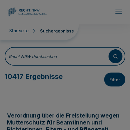
Direkt zum Inhalt
Startseite
Suchergebnisse
Suchergebnisse
Recht NRW durchsuchen
10417 Ergebnisse
Filter
Verordnung über die Freistellung wegen
Mutterschutz für Beamtinnen und
Richterinnen, Eltern - und Pflegezeit,