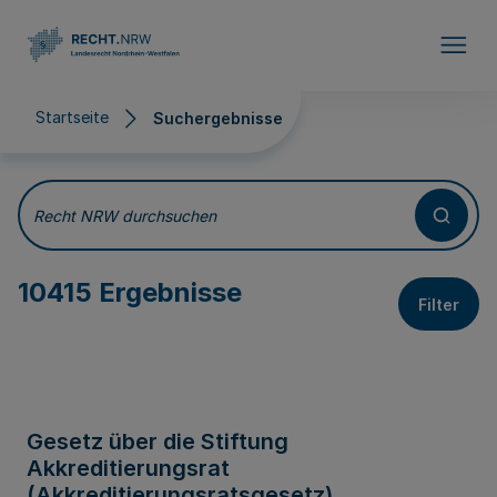
Direkt zum Inhalt
Startseite
Suchergebnisse
Suchergebnisse
Recht NRW durchsuchen
10415 Ergebnisse
Filter
Gesetz über die Stiftung
Akkreditierungsrat
(Akkreditierungsratsgesetz)