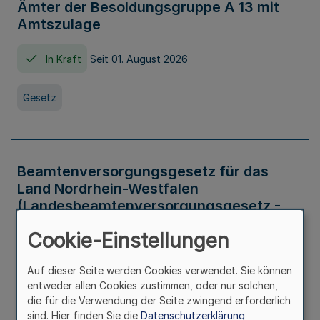
Ämter der Besoldungsgruppe A 13 mit
Amtszulage
In Kraft
Seit 01. August 2026
Gesetz
Beamtenversorgungsgesetz für das
Land Nordrhein-Westfalen
(Landesbeamtenversorgungsgesetz -
LBeamtVG NRW)
Cookie-Einstellungen
In Kraft
Seit 01. Juli 2016
Auf dieser Seite werden Cookies verwendet. Sie können
entweder allen Cookies zustimmen, oder nur solchen,
Gesetz
die für die Verwendung der Seite zwingend erforderlich
sind. Hier finden Sie die
Datenschutzerklärung