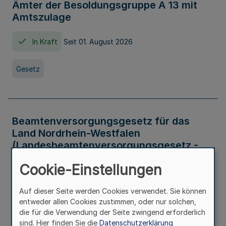
Ämter der Besoldungsgruppe A 13 mit
Amtszulage
In Kraft
Seit 01. August 2026
Gesetz
Beamtenversorgungsgesetz für das
Land Nordrhein-Westfalen
(Landesbeamtenversorgungsgesetz -
LBeamtVG NRW)
Cookie-Einstellungen
In Kraft
Seit 01. Juli 2016
Auf dieser Seite werden Cookies verwendet. Sie können
entweder allen Cookies zustimmen, oder nur solchen,
Gesetz
die für die Verwendung der Seite zwingend erforderlich
sind. Hier finden Sie die
Datenschutzerklärung