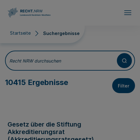
Direkt zum Inhalt
Startseite
Suchergebnisse
Suchergebnisse
Recht NRW durchsuchen
10415 Ergebnisse
Filter
Gesetz über die Stiftung
Akkreditierungsrat
(Akkreditierungsratsgesetz)