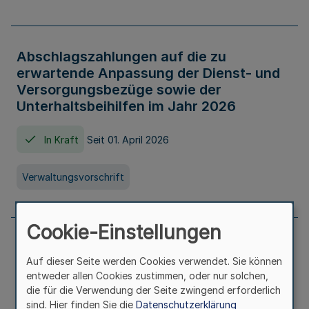
Abschlagszahlungen auf die zu
erwartende Anpassung der Dienst- und
Versorgungsbezüge sowie der
Unterhaltsbeihilfen im Jahr 2026
In Kraft
Seit 01. April 2026
Verwaltungsvorschrift
Cookie-Einstellungen
Richtlinie zur Gewährung von
Auf dieser Seite werden Cookies verwendet. Sie können
Zuwendungen für Maßnahmen zur
entweder allen Cookies zustimmen, oder nur solchen,
Stärkung der alltagsintegrierten
die für die Verwendung der Seite zwingend erforderlich
sprachlichen Bildungsarbeit in
sind. Hier finden Sie die
Datenschutzerklärung