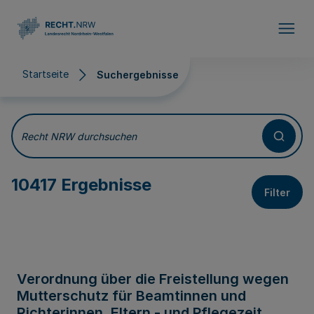
Direkt zum Inhalt
Startseite
Suchergebnisse
Suchergebnisse
Recht NRW durchsuchen
10417 Ergebnisse
Filter
Verordnung über die Freistellung wegen
Mutterschutz für Beamtinnen und
Richterinnen, Eltern - und Pflegezeit,