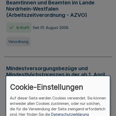
Beamtinnen und Beamten im Lande
Nordrhein-Westfalen
(Arbeitszeitverordnung - AZVO)
In Kraft
Seit 01. August 2006
Verordnung
Mindestversorgungsbezüge und
Mindesthöchstgrenzen in der ab 1. April
2026 maßgeblichen Höhe
Cookie-Einstellungen
In Kraft
Seit 31. Juli 2026
Auf dieser Seite werden Cookies verwendet. Sie können
entweder allen Cookies zustimmen, oder nur solchen,
Verwaltungsvorschrift
die für die Verwendung der Seite zwingend erforderlich
sind. Hier finden Sie die
Datenschutzerklärung