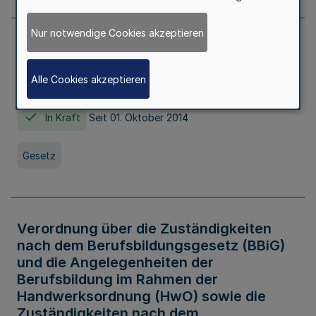
Nur notwendige Cookies akzeptieren
Gesetz über die Hochschulen des Landes
Nordrhein-Westfalen (Hochschulgesetz -
Alle Cookies akzeptieren
HG)
In Kraft
Seit 01. Oktober 2014
Gesetz
Verordnung über die Zuständigkeiten
nach dem Berufsbildungsgesetz (BBiG)
und die Angelegenheiten der
Berufsbildung im Rahmen der
Handwerksordnung (HwO) sowie die
Zuständigkeiten nach dem