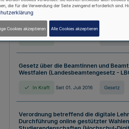
hen, die für die Verwendung der Seite zwingend erforderlich sind. Hi
Verordnung über die Wirtschaftsführu
hutzerklärung
Nordrhein-Westfalen (Hochschulwirtsc
HWFVO)
ige Cookies akzeptieren
Alle Cookies akzeptieren
In Kraft
Seit 11. Juli 2007
Verordnun
Gesetz über die Beamtinnen und Beamt
Westfalen (Landesbeamtengesetz - L
In Kraft
Seit 01. Juli 2016
Gesetz
Verordnung betreffend die digitale Leh
Durchführung online gestützter Wahlen
Studierendenschaften (Hochschul-Digi