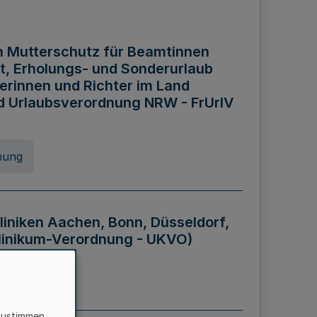
n Mutterschutz für Beamtinnen
it, Erholungs- und Sonderurlaub
rinnen und Richter im Land
nd Urlaubsverordnung NRW - FrUrlV
nung
liniken Aachen, Bonn, Düsseldorf,
klinikum-Verordnung - UKVO)
nung
zustimmen,