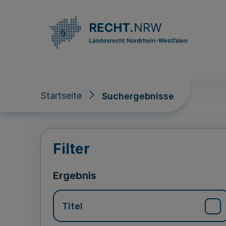
Direkt zum Inhalt
Startseite
Suchergebnisse
Suchergebnisse
Filter
Ergebnis
Titel