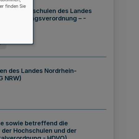
er finden Sie
ng der Hochschulen des Landes
haftsführungsverordnung – -
g
en des Landes Nordrhein-
BG NRW)
re sowie betreffend die
 der Hochschulen und der
talverordnung - HDVO)