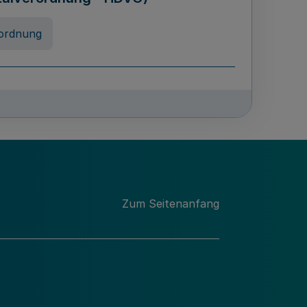
ordnung
rreneigenschaft und
schulen des Landes Nordrhein-
ng
Zum Seitenanfang
chschulabgaben
-VO)
nung