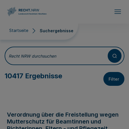
Direkt zum Inhalt
Startseite
Suchergebnisse
Suchergebnisse
Recht NRW durchsuchen
10417 Ergebnisse
Filter
Verordnung über die Freistellung wegen
Mutterschutz für Beamtinnen und
Richterinnen, Eltern - und Pflegezeit,