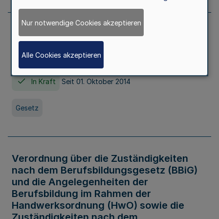
Nur notwendige Cookies akzeptieren
Gesetz über die Hochschulen des Landes
Nordrhein-Westfalen (Hochschulgesetz -
Alle Cookies akzeptieren
HG)
In Kraft
Seit 01. Oktober 2014
Gesetz
Verordnung über die Zuständigkeiten
nach dem Berufsbildungsgesetz (BBiG)
und die Angelegenheiten der
Berufsbildung im Rahmen der
Handwerksordnung (HwO) sowie die
Zuständigkeiten nach dem