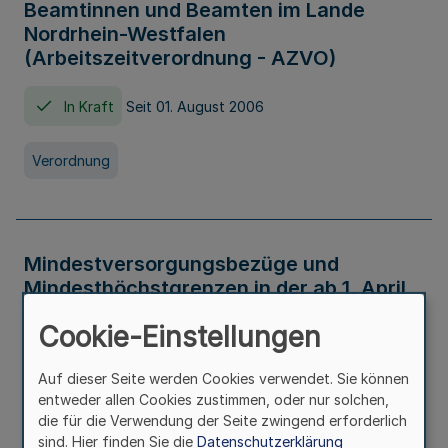
Beamtinnen und Beamten im Lande
Nordrhein-Westfalen
(Arbeitszeitverordnung - AZVO)
In Kraft
Seit 01. August 2006
Verordnung
Mindestversorgungsbezüge und
Mindesthöchstgrenzen in der ab 1. April
2026 maßgeblichen Höhe
Cookie-Einstellungen
In Kraft
Seit 31. Juli 2026
Auf dieser Seite werden Cookies verwendet. Sie können
entweder allen Cookies zustimmen, oder nur solchen,
Verwaltungsvorschrift
die für die Verwendung der Seite zwingend erforderlich
sind. Hier finden Sie die
Datenschutzerklärung