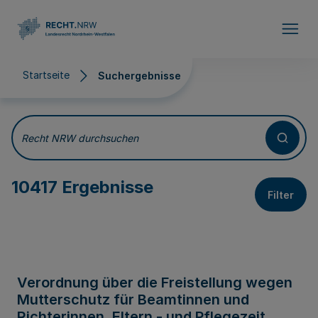
Direkt zum Inhalt
Startseite
Suchergebnisse
Suchergebnisse
Recht NRW durchsuchen
10417 Ergebnisse
Filter
Verordnung über die Freistellung wegen
Mutterschutz für Beamtinnen und
Richterinnen, Eltern - und Pflegezeit,