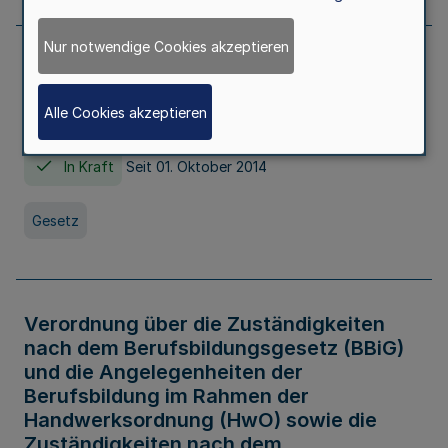
Nur notwendige Cookies akzeptieren
Gesetz über die Hochschulen des Landes
Nordrhein-Westfalen (Hochschulgesetz -
Alle Cookies akzeptieren
HG)
In Kraft
Seit 01. Oktober 2014
Gesetz
Verordnung über die Zuständigkeiten
nach dem Berufsbildungsgesetz (BBiG)
und die Angelegenheiten der
Berufsbildung im Rahmen der
Handwerksordnung (HwO) sowie die
Zuständigkeiten nach dem