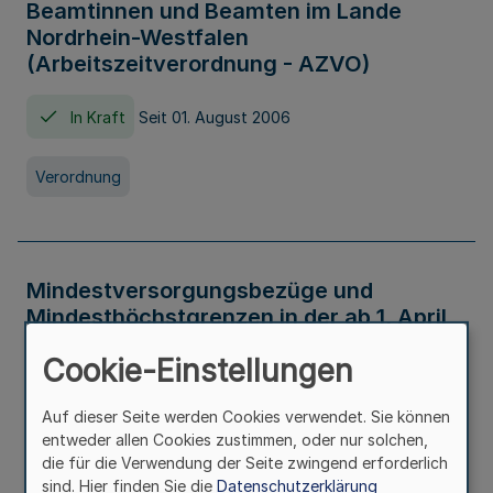
Beamtinnen und Beamten im Lande
Nordrhein-Westfalen
(Arbeitszeitverordnung - AZVO)
In Kraft
Seit 01. August 2006
Verordnung
Mindestversorgungsbezüge und
Mindesthöchstgrenzen in der ab 1. April
2026 maßgeblichen Höhe
Cookie-Einstellungen
In Kraft
Seit 31. Juli 2026
Auf dieser Seite werden Cookies verwendet. Sie können
entweder allen Cookies zustimmen, oder nur solchen,
Verwaltungsvorschrift
die für die Verwendung der Seite zwingend erforderlich
sind. Hier finden Sie die
Datenschutzerklärung