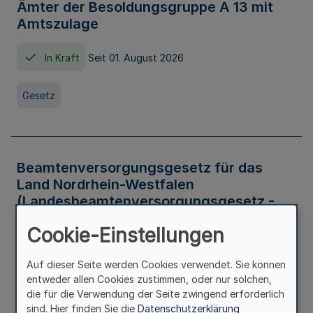
Ämter der Besoldungsgruppe A 13 mit
Amtszulage
In Kraft
Seit 01. August 2026
Gesetz
Beamtenversorgungsgesetz für das
Land Nordrhein-Westfalen
(Landesbeamtenversorgungsgesetz -
LBeamtVG NRW)
Cookie-Einstellungen
In Kraft
Seit 01. Juli 2016
Auf dieser Seite werden Cookies verwendet. Sie können
entweder allen Cookies zustimmen, oder nur solchen,
Gesetz
die für die Verwendung der Seite zwingend erforderlich
sind. Hier finden Sie die
Datenschutzerklärung