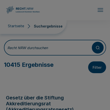
Direkt zum Inhalt
Startseite
Suchergebnisse
Suchergebnisse
Recht NRW durchsuchen
10415 Ergebnisse
Filter
Gesetz über die Stiftung
Akkreditierungsrat
(Akkreditierungsratsgesetz)