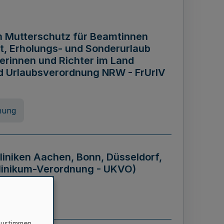
n Mutterschutz für Beamtinnen
it, Erholungs- und Sonderurlaub
rinnen und Richter im Land
nd Urlaubsverordnung NRW - FrUrlV
nung
liniken Aachen, Bonn, Düsseldorf,
klinikum-Verordnung - UKVO)
nung
zustimmen,