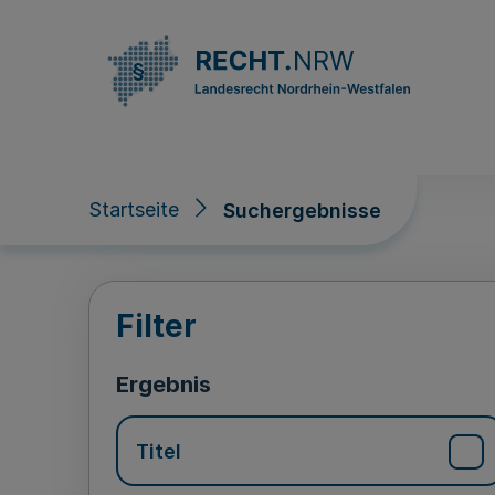
Direkt zum Inhalt
Startseite
Suchergebnisse
Suchergebnisse
Filter
Ergebnis
Titel