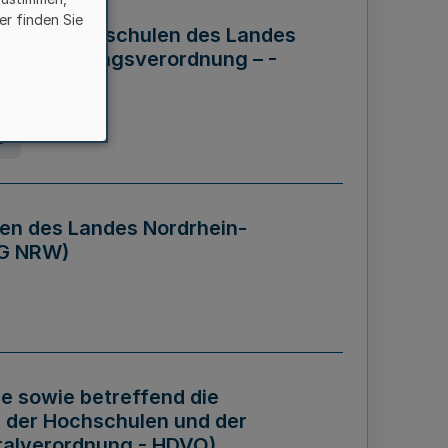
er finden Sie
ng der Hochschulen des Landes
haftsführungsverordnung – -
g
en des Landes Nordrhein-
BG NRW)
re sowie betreffend die
 der Hochschulen und der
talverordnung - HDVO)