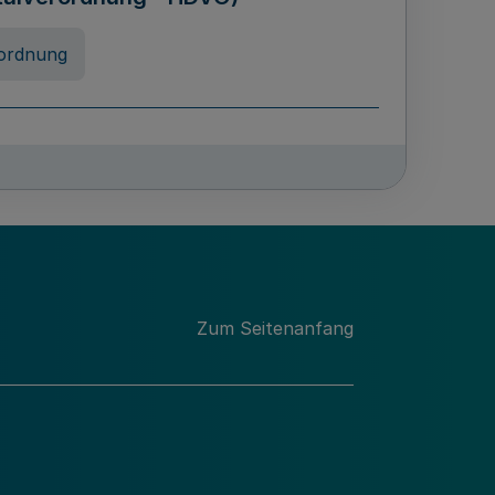
ordnung
rreneigenschaft und
schulen des Landes Nordrhein-
ng
Zum Seitenanfang
chschulabgaben
-VO)
nung