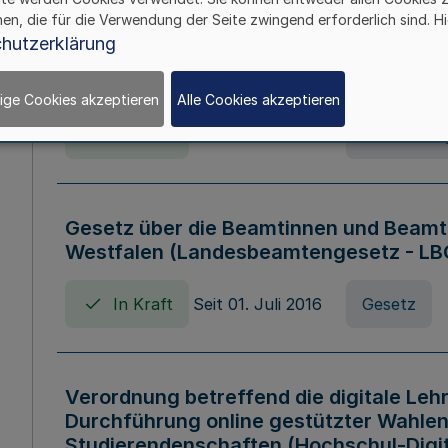
hen, die für die Verwendung der Seite zwingend erforderlich sind. Hi
Verordnung über die Wirtschaftsführu
hutzerklärung
Nordrhein-Westfalen (Hochschulwirtsc
HWFVO)
ige Cookies akzeptieren
Alle Cookies akzeptieren
In Kraft
Seit 11. Juli 2007
Verordnun
Gesetz über die Beamtinnen und Beamt
Westfalen (Landesbeamtengesetz - L
In Kraft
Seit 01. Juli 2016
Gesetz
Verordnung betreffend die digitale Leh
Durchführung online gestützter Wahlen
Studierendenschaften (Hochschul-Digi