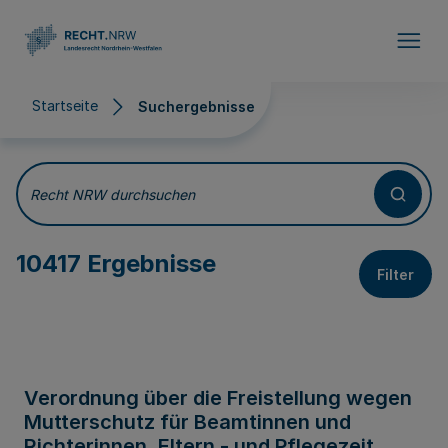
Direkt zum Inhalt
Startseite
Suchergebnisse
Suchergebnisse
Recht NRW durchsuchen
10417 Ergebnisse
Filter
Verordnung über die Freistellung wegen
Mutterschutz für Beamtinnen und
Richterinnen, Eltern - und Pflegezeit,