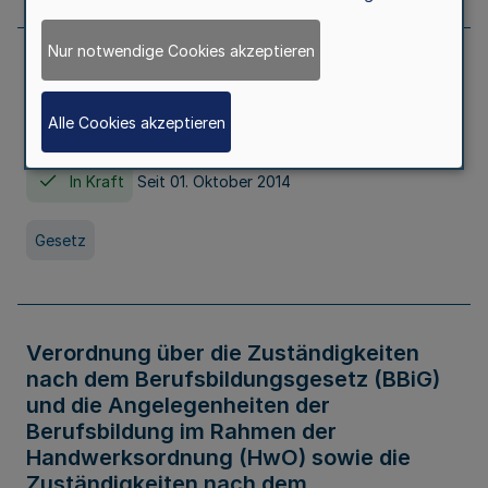
Nur notwendige Cookies akzeptieren
Gesetz über die Hochschulen des Landes
Nordrhein-Westfalen (Hochschulgesetz -
Alle Cookies akzeptieren
HG)
In Kraft
Seit 01. Oktober 2014
Gesetz
Verordnung über die Zuständigkeiten
nach dem Berufsbildungsgesetz (BBiG)
und die Angelegenheiten der
Berufsbildung im Rahmen der
Handwerksordnung (HwO) sowie die
Zuständigkeiten nach dem