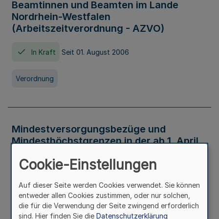
Beamtinnen und Beamten im Lande
Nordrhein-Westfalen
(Arbeitszeitverordnung - AZVO)
In Kraft
Seit 01. August 2006
Verordnung
Mindestversorgungsbezüge und
Mindesthöchstgrenzen in der ab 1. April
2026 maßgeblichen Höhe
Cookie-Einstellungen
In Kraft
Seit 31. Juli 2026
Auf dieser Seite werden Cookies verwendet. Sie können
entweder allen Cookies zustimmen, oder nur solchen,
Verwaltungsvorschrift
die für die Verwendung der Seite zwingend erforderlich
sind. Hier finden Sie die
Datenschutzerklärung